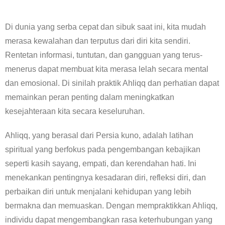
Di dunia yang serba cepat dan sibuk saat ini, kita mudah
merasa kewalahan dan terputus dari diri kita sendiri.
Rentetan informasi, tuntutan, dan gangguan yang terus-
menerus dapat membuat kita merasa lelah secara mental
dan emosional. Di sinilah praktik Ahliqq dan perhatian dapat
memainkan peran penting dalam meningkatkan
kesejahteraan kita secara keseluruhan.
Ahliqq, yang berasal dari Persia kuno, adalah latihan
spiritual yang berfokus pada pengembangan kebajikan
seperti kasih sayang, empati, dan kerendahan hati. Ini
menekankan pentingnya kesadaran diri, refleksi diri, dan
perbaikan diri untuk menjalani kehidupan yang lebih
bermakna dan memuaskan. Dengan mempraktikkan Ahliqq,
individu dapat mengembangkan rasa keterhubungan yang