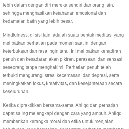
lebih dalam dengan diri mereka sendiri dan orang lain,
sehingga menghasilkan ketahanan emosional dan
kedamaian batin yang lebih besar.
Mindfulness, di sisi lain, adalah suatu bentuk meditasi yang
melibatkan perhatian pada momen saat ini dengan
keterbukaan dan rasa ingin tahu. Ini melibatkan kehadiran
penuh dan kesadaran akan pikiran, perasaan, dan sensasi
seseorang tanpa menghakimi. Perhatian penuh telah
terbukti mengurangi stres, kecemasan, dan depresi, serta
meningkatkan fokus, kreativitas, dan kesejahteraan secara
keseluruhan.
Ketika dipraktikkan bersama-sama, Ahliqq dan perhatian
dapat saling melengkapi dengan cara yang ampuh. Ahliqq
memberikan kerangka moral dan etika untuk menjalani