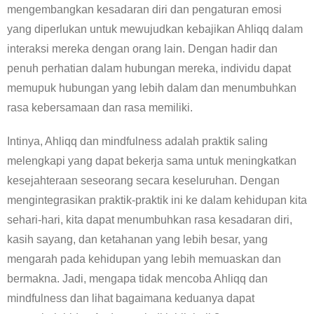
mengembangkan kesadaran diri dan pengaturan emosi
yang diperlukan untuk mewujudkan kebajikan Ahliqq dalam
interaksi mereka dengan orang lain. Dengan hadir dan
penuh perhatian dalam hubungan mereka, individu dapat
memupuk hubungan yang lebih dalam dan menumbuhkan
rasa kebersamaan dan rasa memiliki.
Intinya, Ahliqq dan mindfulness adalah praktik saling
melengkapi yang dapat bekerja sama untuk meningkatkan
kesejahteraan seseorang secara keseluruhan. Dengan
mengintegrasikan praktik-praktik ini ke dalam kehidupan kita
sehari-hari, kita dapat menumbuhkan rasa kesadaran diri,
kasih sayang, dan ketahanan yang lebih besar, yang
mengarah pada kehidupan yang lebih memuaskan dan
bermakna. Jadi, mengapa tidak mencoba Ahliqq dan
mindfulness dan lihat bagaimana keduanya dapat