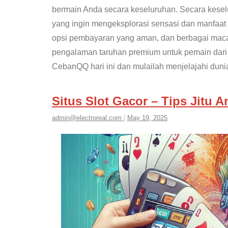
bermain Anda secara keseluruhan. Secara kesel
yang ingin mengeksplorasi sensasi dan manfaat
opsi pembayaran yang aman, dan berbagai ma
pengalaman taruhan premium untuk pemain dari
CebanQQ hari ini dan mulailah menjelajahi dunia
Situs Slot Gacor – Tips Jitu 
admin@electroreal.com
|
May 19, 2025