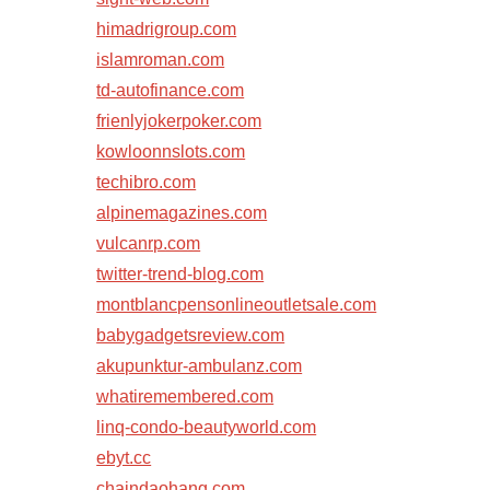
himadrigroup.com
islamroman.com
td-autofinance.com
frienlyjokerpoker.com
kowloonnslots.com
techibro.com
alpinemagazines.com
vulcanrp.com
twitter-trend-blog.com
montblancpensonlineoutletsale.com
babygadgetsreview.com
akupunktur-ambulanz.com
whatiremembered.com
linq-condo-beautyworld.com
ebyt.cc
chaindaohang.com