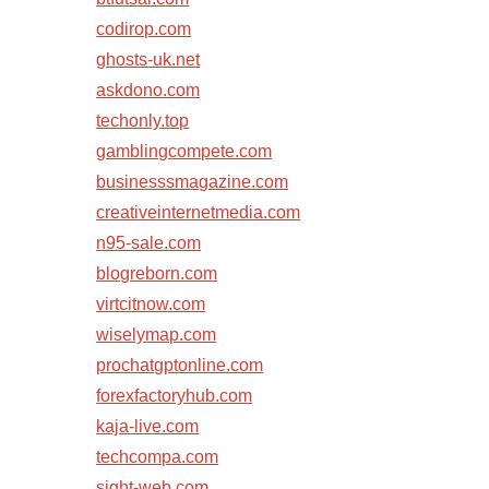
codirop.com
ghosts-uk.net
askdono.com
techonly.top
gamblingcompete.com
businesssmagazine.com
creativeinternetmedia.com
n95-sale.com
blogreborn.com
virtcitnow.com
wiselymap.com
prochatgptonline.com
forexfactoryhub.com
kaja-live.com
techcompa.com
sight-web.com