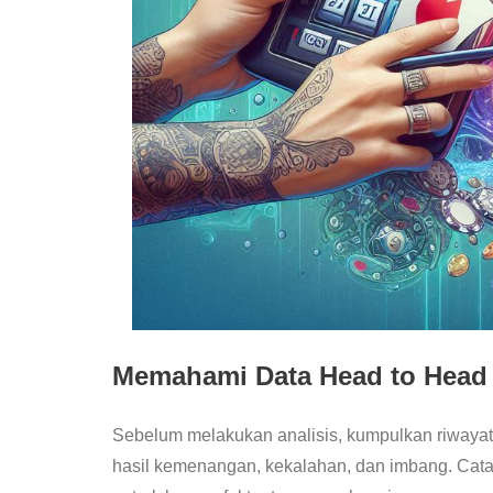
Memahami Data Head to Head
Sebelum melakukan analisis, kumpulkan riwayat 
hasil kemenangan, kekalahan, dan imbang. Catat