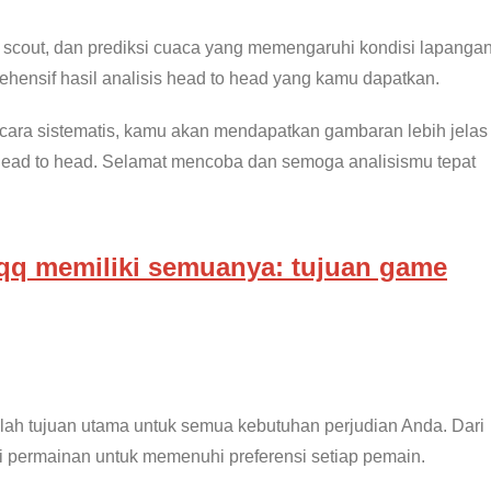
ran scout, dan prediksi cuaca yang memengaruhi kondisi lapangan
ensif hasil analisis head to head yang kamu dapatkan.
ara sistematis, kamu akan mendapatkan gambaran lebih jelas
head to head. Selamat mencoba dan semoga analisismu tepat
diqq memiliki semuanya: tujuan game
lah tujuan utama untuk semua kebutuhan perjudian Anda. Dari
ai permainan untuk memenuhi preferensi setiap pemain.