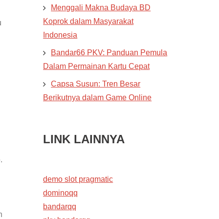
Menggali Makna Budaya BD
Koprok dalam Masyarakat
u
Indonesia
Bandar66 PKV: Panduan Pemula
Dalam Permainan Kartu Cepat
Capsa Susun: Tren Besar
Berikutnya dalam Game Online
LINK LAINNYA
.
demo slot pragmatic
dominoqq
bandarqq
n