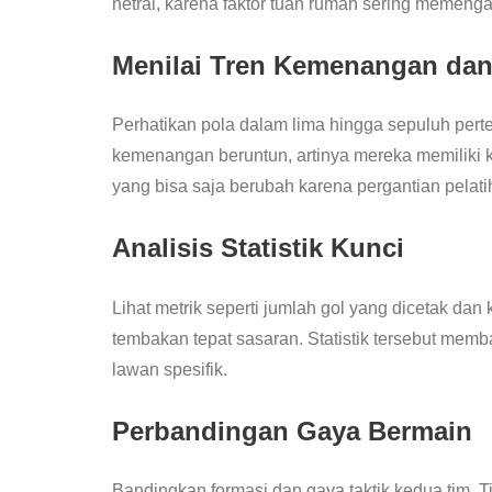
netral, karena faktor tuan rumah sering memenga
Menilai Tren Kemenangan dan 
Perhatikan pola dalam lima hingga sepuluh pertem
kemenangan beruntun, artinya mereka memiliki k
yang bisa saja berubah karena pergantian pelatih
Analisis Statistik Kunci
Lihat metrik seperti jumlah gol yang dicetak dan 
tembakan tepat sasaran. Statistik tersebut mem
lawan spesifik.
Perbandingan Gaya Bermain
Bandingkan formasi dan gaya taktik kedua tim. 