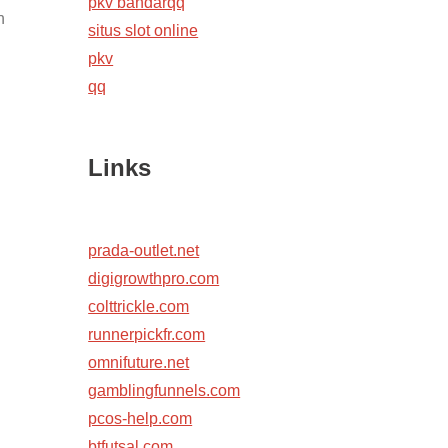
pkv bandarqq
n
situs slot online
pkv
qq
Links
prada-outlet.net
digigrowthpro.com
colttrickle.com
runnerpickfr.com
omnifuture.net
gamblingfunnels.com
pcos-help.com
btfutsal.com