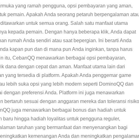
antarmuka yang ramah pengguna, opsi pembayaran yang aman,
tuk pemain. Apakah Anda seorang petaruh berpengalaman ata
ditawarkan untuk semua orang. Salah satu manfaat utama
a kepada pemain. Dengan hanya beberapa klik, Anda dapat
n rumah Anda sendiri atau saat bepergian. Ini berarti Anda
Anda kapan pun dan di mana pun Anda inginkan, tanpa harus
elain itu, CebanQQ menawarkan berbagai opsi pembayaran,
 dana dengan cepat dan aman. Manfaat utama lain dari
n yang tersedia di platform. Apakah Anda penggemar game
 atau lebih suka opsi yang lebih modern seperti DominoQQ dan
 dengan preferensi Anda. Platform ini juga menawarkan
 bertaruh sesuai dengan anggaran mereka dan toleransi risiko
banQQ juga menawarkan berbagai bonus dan hadiah untuk
 baru hingga hadiah loyalitas untuk pengguna reguler,
laman taruhan yang bermanfaat dan menyenangkan bagi
meningkatkan kemenangan Anda dan meningkatkan pengalama