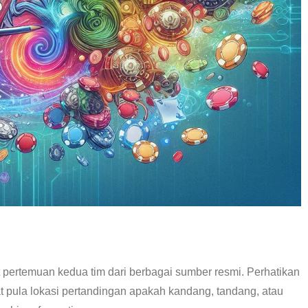
pertemuan kedua tim dari berbagai sumber resmi. Perhatikan
 pula lokasi pertandingan apakah kandang, tandang, atau