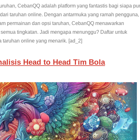
uruhan, CebanQQ adalah platform yang fantastis bagi siapa pu
 dari taruhan online. Dengan antarmuka yang ramah pengguna,
cam permainan dan opsi taruhan, CebanQQ menawarkan
 semua tingkatan. Jadi mengapa menunggu? Daftar untuk
 taruhan online yang menarik. [ad_2]
Analisis Head to Head Tim Bola