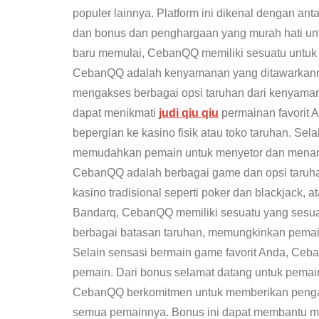
populer lainnya. Platform ini dikenal dengan 
dan bonus dan penghargaan yang murah hati un
baru memulai, CebanQQ memiliki sesuatu untuk 
CebanQQ adalah kenyamanan yang ditawarkanny
mengakses berbagai opsi taruhan dari kenyamana
dapat menikmati
judi qiu qiu
permainan favorit 
bepergian ke kasino fisik atau toko taruhan. S
memudahkan pemain untuk menyetor dan menarik
CebanQQ adalah berbagai game dan opsi taruha
kasino tradisional seperti poker dan blackjack,
Bandarq, CebanQQ memiliki sesuatu yang sesuai
berbagai batasan taruhan, memungkinkan pemain
Selain sensasi bermain game favorit Anda, Ce
pemain. Dari bonus selamat datang untuk pemain
CebanQQ berkomitmen untuk memberikan penga
semua pemainnya. Bonus ini dapat membantu 