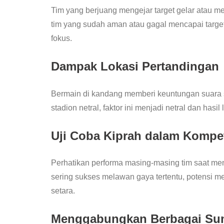
Tim yang berjuang mengejar target gelar atau me
tim yang sudah aman atau gagal mencapai target
fokus.
Dampak Lokasi Pertandingan
Bermain di kandang memberi keuntungan suara sup
stadion netral, faktor ini menjadi netral dan hasil
Uji Coba Kiprah dalam Kompet
Perhatikan performa masing-masing tim saat meng
sering sukses melawan gaya tertentu, potensi 
setara.
Menggabungkan Berbagai Sum