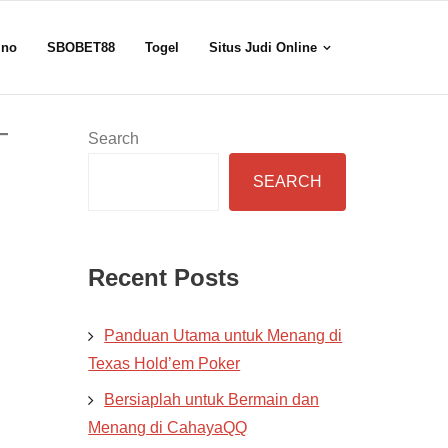
ino
SBOBET88
Togel
Situs Judi Online
Search
SEARCH
Recent Posts
Panduan Utama untuk Menang di
Texas Hold’em Poker
Bersiaplah untuk Bermain dan
Menang di CahayaQQ