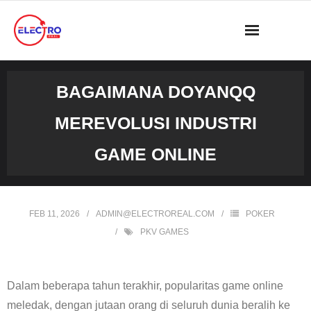
Skip
to
content
BAGAIMANA DOYANQQ
MEREVOLUSI INDUSTRI
GAME ONLINE
FEB 11, 2026
ADMIN@ELECTROREAL.COM
POKER
PKV GAMES
Dalam beberapa tahun terakhir, popularitas game online
meledak, dengan jutaan orang di seluruh dunia beralih ke