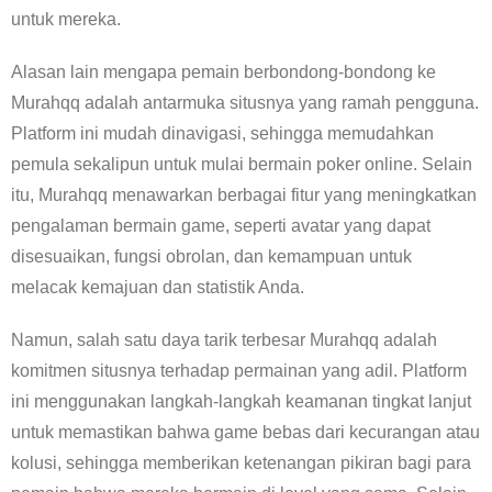
untuk mereka.
Alasan lain mengapa pemain berbondong-bondong ke
Murahqq adalah antarmuka situsnya yang ramah pengguna.
Platform ini mudah dinavigasi, sehingga memudahkan
pemula sekalipun untuk mulai bermain poker online. Selain
itu, Murahqq menawarkan berbagai fitur yang meningkatkan
pengalaman bermain game, seperti avatar yang dapat
disesuaikan, fungsi obrolan, dan kemampuan untuk
melacak kemajuan dan statistik Anda.
Namun, salah satu daya tarik terbesar Murahqq adalah
komitmen situsnya terhadap permainan yang adil. Platform
ini menggunakan langkah-langkah keamanan tingkat lanjut
untuk memastikan bahwa game bebas dari kecurangan atau
kolusi, sehingga memberikan ketenangan pikiran bagi para