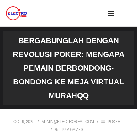
Skip
to
content
BERGABUNGLAH DENGAN
REVOLUSI POKER: MENGAPA
PEMAIN BERBONDONG-
BONDONG KE MEJA VIRTUAL
MURAHQQ
OCT 9, 2025
ADMIN@ELECTROREAL.COM
POKER
PKV GAMES