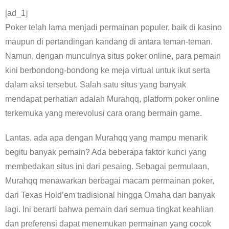
[ad_1]
Poker telah lama menjadi permainan populer, baik di kasino
maupun di pertandingan kandang di antara teman-teman.
Namun, dengan munculnya situs poker online, para pemain
kini berbondong-bondong ke meja virtual untuk ikut serta
dalam aksi tersebut. Salah satu situs yang banyak
mendapat perhatian adalah Murahqq, platform poker online
terkemuka yang merevolusi cara orang bermain game.
Lantas, ada apa dengan Murahqq yang mampu menarik
begitu banyak pemain? Ada beberapa faktor kunci yang
membedakan situs ini dari pesaing. Sebagai permulaan,
Murahqq menawarkan berbagai macam permainan poker,
dari Texas Hold’em tradisional hingga Omaha dan banyak
lagi. Ini berarti bahwa pemain dari semua tingkat keahlian
dan preferensi dapat menemukan permainan yang cocok