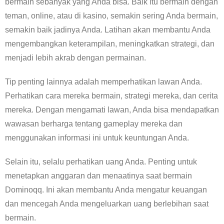
bermain sebanyak yang Anda bisa. Baik itu bermain dengan
teman, online, atau di kasino, semakin sering Anda bermain,
semakin baik jadinya Anda. Latihan akan membantu Anda
mengembangkan keterampilan, meningkatkan strategi, dan
menjadi lebih akrab dengan permainan.
Tip penting lainnya adalah memperhatikan lawan Anda.
Perhatikan cara mereka bermain, strategi mereka, dan cerita
mereka. Dengan mengamati lawan, Anda bisa mendapatkan
wawasan berharga tentang gameplay mereka dan
menggunakan informasi ini untuk keuntungan Anda.
Selain itu, selalu perhatikan uang Anda. Penting untuk
menetapkan anggaran dan menaatinya saat bermain
Dominoqq. Ini akan membantu Anda mengatur keuangan
dan mencegah Anda mengeluarkan uang berlebihan saat
bermain.