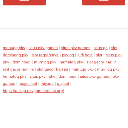
menuqq pkv
|
situs pkv games
|
situs pkv games
|
situs qq
|
slot
|
dominoqq pkv
|
slot terpercaya
|
pkv qq
|
judi bola
|
slot
|
situs pkv
|
pkv
|
dominoqq
|
murniqq pkv
|
hematqq pkv
|
slot gacor hari ini
|
slot gacor hari ini
|
slot gacor hari ini
|
menuqq pkv
|
murniqq pkv
|
hematqq pkv
|
situs pkv
|
pkv
|
dominoqq
|
situs pkv games
|
pkv
games
|
majestibet
|
miyaqq
|
gajibet
|
https://ahliqq.pkvgamesresmi.org/