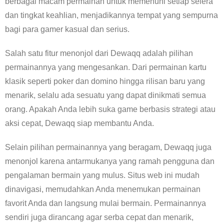
berbagai macam permainan untuk memenuhi setiap selera
dan tingkat keahlian, menjadikannya tempat yang sempurna
bagi para gamer kasual dan serius.
Salah satu fitur menonjol dari Dewaqq adalah pilihan
permainannya yang mengesankan. Dari permainan kartu
klasik seperti poker dan domino hingga rilisan baru yang
menarik, selalu ada sesuatu yang dapat dinikmati semua
orang. Apakah Anda lebih suka game berbasis strategi atau
aksi cepat, Dewaqq siap membantu Anda.
Selain pilihan permainannya yang beragam, Dewaqq juga
menonjol karena antarmukanya yang ramah pengguna dan
pengalaman bermain yang mulus. Situs web ini mudah
dinavigasi, memudahkan Anda menemukan permainan
favorit Anda dan langsung mulai bermain. Permainannya
sendiri juga dirancang agar serba cepat dan menarik,