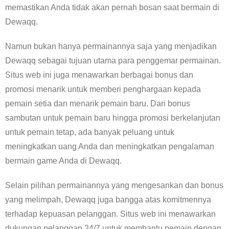
memastikan Anda tidak akan pernah bosan saat bermain di
Dewaqq.
Namun bukan hanya permainannya saja yang menjadikan
Dewaqq sebagai tujuan utama para penggemar permainan.
Situs web ini juga menawarkan berbagai bonus dan
promosi menarik untuk memberi penghargaan kepada
pemain setia dan menarik pemain baru. Dari bonus
sambutan untuk pemain baru hingga promosi berkelanjutan
untuk pemain tetap, ada banyak peluang untuk
meningkatkan uang Anda dan meningkatkan pengalaman
bermain game Anda di Dewaqq.
Selain pilihan permainannya yang mengesankan dan bonus
yang melimpah, Dewaqq juga bangga atas komitmennya
terhadap kepuasan pelanggan. Situs web ini menawarkan
dukungan pelanggan 24/7 untuk membantu pemain dengan