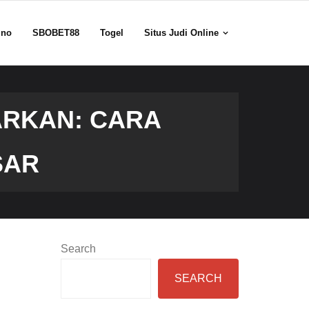
ino
SBOBET88
Togel
Situs Judi Online
ARKAN: CARA
SAR
Search
SEARCH