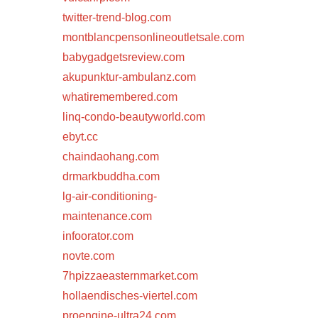
twitter-trend-blog.com
montblancpensonlineoutletsale.com
babygadgetsreview.com
akupunktur-ambulanz.com
whatiremembered.com
linq-condo-beautyworld.com
ebyt.cc
chaindaohang.com
drmarkbuddha.com
lg-air-conditioning-
maintenance.com
infoorator.com
novte.com
7hpizzaeasternmarket.com
hollaendisches-viertel.com
proengine-ultra24.com