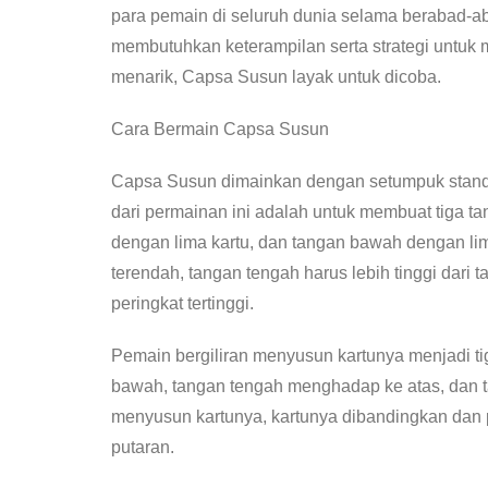
para pemain di seluruh dunia selama berabad-a
membutuhkan keterampilan serta strategi untuk
menarik, Capsa Susun layak untuk dicoba.
Cara Bermain Capsa Susun
Capsa Susun dimainkan dengan setumpuk standar
dari permainan ini adalah untuk membuat tiga ta
dengan lima kartu, dan tangan bawah dengan lim
terendah, tangan tengah harus lebih tinggi dari
peringkat tertinggi.
Pemain bergiliran menyusun kartunya menjadi t
bawah, tangan tengah menghadap ke atas, dan 
menyusun kartunya, kartunya dibandingkan dan
putaran.