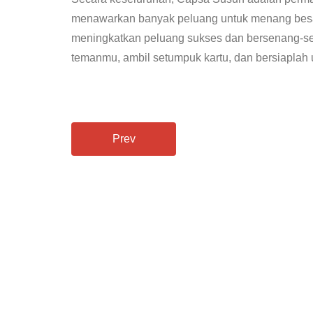
menawarkan banyak peluang untuk menang besar.
meningkatkan peluang sukses dan bersenang-se
temanmu, ambil setumpuk kartu, dan bersiapla
Prev