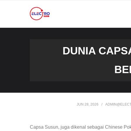
Skip
to
content
DUNIA CAPS
BE
JUN 28, 2026
ADMIN@ELEC
Capsa Susun, juga dikenal sebagai Chinese Poke