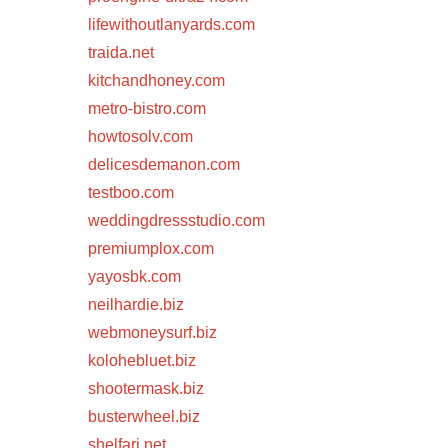
lifewithoutlanyards.com
traida.net
kitchandhoney.com
metro-bistro.com
howtosolv.com
delicesdemanon.com
testboo.com
weddingdressstudio.com
premiumplox.com
yayosbk.com
neilhardie.biz
webmoneysurf.biz
kolohebluet.biz
shootermask.biz
busterwheel.biz
shelfari.net