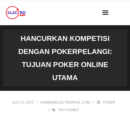
Skip
to
content
HANCURKAN KOMPETISI
DENGAN POKERPELANGI:
TUJUAN POKER ONLINE
UTAMA
JUN 13, 2025
ADMIN@ELECTROREAL.COM
POKER
PKV GAMES