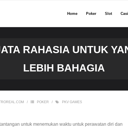
Home
Poker
Slot
Cas
ATA RAHASIA UNTUK YAN
LEBIH BAHAGIA
TROREAL.COM
POKER
PKV GAMES
di tantangan untuk menemukan waktu untuk perawatan diri dan