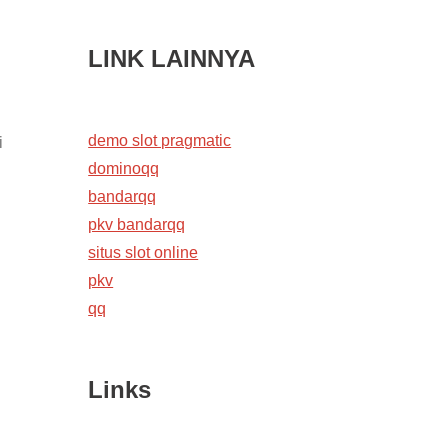
LINK LAINNYA
demo slot pragmatic
i
dominoqq
bandarqq
pkv bandarqq
situs slot online
pkv
qq
Links