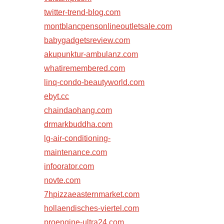
twitter-trend-blog.com
montblancpensonlineoutletsale.com
babygadgetsreview.com
akupunktur-ambulanz.com
whatiremembered.com
linq-condo-beautyworld.com
ebyt.cc
chaindaohang.com
drmarkbuddha.com
lg-air-conditioning-
maintenance.com
infoorator.com
novte.com
7hpizzaeasternmarket.com
hollaendisches-viertel.com
proengine-ultra24.com