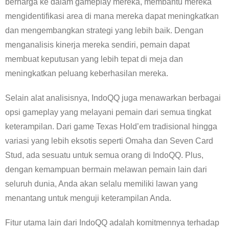
berharga ke dalam gameplay mereka, membantu mereka
mengidentifikasi area di mana mereka dapat meningkatkan
dan mengembangkan strategi yang lebih baik. Dengan
menganalisis kinerja mereka sendiri, pemain dapat
membuat keputusan yang lebih tepat di meja dan
meningkatkan peluang keberhasilan mereka.
Selain alat analisisnya, IndoQQ juga menawarkan berbagai
opsi gameplay yang melayani pemain dari semua tingkat
keterampilan. Dari game Texas Hold’em tradisional hingga
variasi yang lebih eksotis seperti Omaha dan Seven Card
Stud, ada sesuatu untuk semua orang di IndoQQ. Plus,
dengan kemampuan bermain melawan pemain lain dari
seluruh dunia, Anda akan selalu memiliki lawan yang
menantang untuk menguji keterampilan Anda.
Fitur utama lain dari IndoQQ adalah komitmennya terhadap