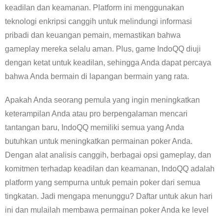
keadilan dan keamanan. Platform ini menggunakan
teknologi enkripsi canggih untuk melindungi informasi
pribadi dan keuangan pemain, memastikan bahwa
gameplay mereka selalu aman. Plus, game IndoQQ diuji
dengan ketat untuk keadilan, sehingga Anda dapat percaya
bahwa Anda bermain di lapangan bermain yang rata.
Apakah Anda seorang pemula yang ingin meningkatkan
keterampilan Anda atau pro berpengalaman mencari
tantangan baru, IndoQQ memiliki semua yang Anda
butuhkan untuk meningkatkan permainan poker Anda.
Dengan alat analisis canggih, berbagai opsi gameplay, dan
komitmen terhadap keadilan dan keamanan, IndoQQ adalah
platform yang sempurna untuk pemain poker dari semua
tingkatan. Jadi mengapa menunggu? Daftar untuk akun hari
ini dan mulailah membawa permainan poker Anda ke level