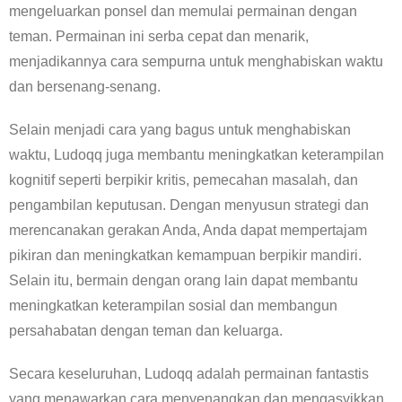
mengeluarkan ponsel dan memulai permainan dengan
teman. Permainan ini serba cepat dan menarik,
menjadikannya cara sempurna untuk menghabiskan waktu
dan bersenang-senang.
Selain menjadi cara yang bagus untuk menghabiskan
waktu, Ludoqq juga membantu meningkatkan keterampilan
kognitif seperti berpikir kritis, pemecahan masalah, dan
pengambilan keputusan. Dengan menyusun strategi dan
merencanakan gerakan Anda, Anda dapat mempertajam
pikiran dan meningkatkan kemampuan berpikir mandiri.
Selain itu, bermain dengan orang lain dapat membantu
meningkatkan keterampilan sosial dan membangun
persahabatan dengan teman dan keluarga.
Secara keseluruhan, Ludoqq adalah permainan fantastis
yang menawarkan cara menyenangkan dan mengasyikkan