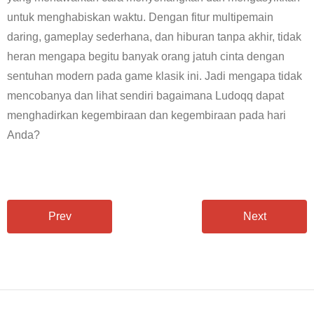
untuk menghabiskan waktu. Dengan fitur multipemain
daring, gameplay sederhana, dan hiburan tanpa akhir, tidak
heran mengapa begitu banyak orang jatuh cinta dengan
sentuhan modern pada game klasik ini. Jadi mengapa tidak
mencobanya dan lihat sendiri bagaimana Ludoqq dapat
menghadirkan kegembiraan dan kegembiraan pada hari
Anda?
Prev
Next