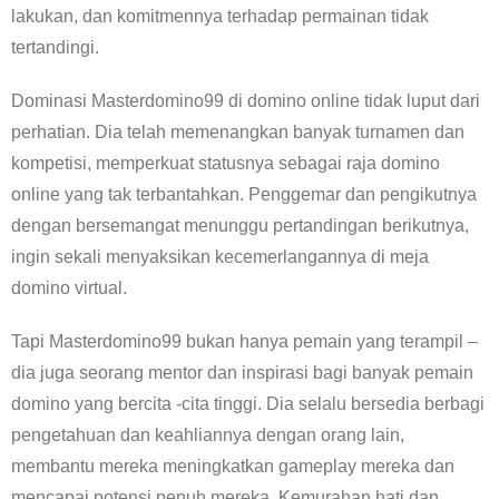
lakukan, dan komitmennya terhadap permainan tidak
tertandingi.
Dominasi Masterdomino99 di domino online tidak luput dari
perhatian. Dia telah memenangkan banyak turnamen dan
kompetisi, memperkuat statusnya sebagai raja domino
online yang tak terbantahkan. Penggemar dan pengikutnya
dengan bersemangat menunggu pertandingan berikutnya,
ingin sekali menyaksikan kecemerlangannya di meja
domino virtual.
Tapi Masterdomino99 bukan hanya pemain yang terampil –
dia juga seorang mentor dan inspirasi bagi banyak pemain
domino yang bercita -cita tinggi. Dia selalu bersedia berbagi
pengetahuan dan keahliannya dengan orang lain,
membantu mereka meningkatkan gameplay mereka dan
mencapai potensi penuh mereka. Kemurahan hati dan