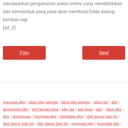
menawarkan pengalaman poker online yang mendebarkan
dan bermanfaat yang pasti akan membuat Anda datang
kembali lagi.
[ad_2]
Prev
Next
menuqq pkv
|
situs pkv games
|
situs pkv games
|
situs qq
|
slot
|
dominoqq pkv
|
slot terpercaya
|
pkv qq
|
judi bola
|
slot
|
situs pkv
|
pkv
|
dominoqq
|
murniqq pkv
|
hematqq pkv
|
slot gacor hari ini
|
slot gacor hari ini
|
slot gacor hari ini
|
menuqq pkv
|
murniqq pkv
|