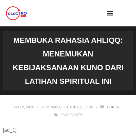
Skip
to
content
MEMBUKA RAHASIA AHLIQQ:
MENEMUKAN
KEBIJAKSANAAN KUNO DARI
LATIHAN SPIRITUAL INI
APR 2, 2026
ADMIN@ELECTROREAL.COM
POKER
PKV GAMES
[ad_1]