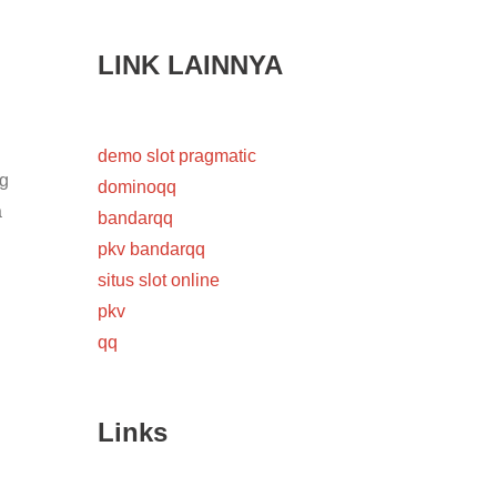
LINK LAINNYA
demo slot pragmatic
ng
dominoqq
a
bandarqq
pkv bandarqq
situs slot online
pkv
qq
Links