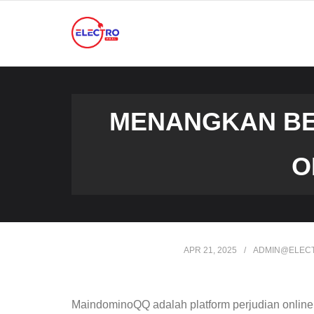
Skip
to
content
MENANGKAN BE
O
APR 21, 2025
ADMIN@ELEC
MaindominoQQ adalah platform perjudian online