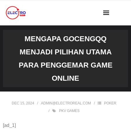
Skip
to
content
MENGAPA GOCENGQQ
MENJADI PILIHAN UTAMA
PARA PENGGEMAR GAME
ONLINE
DEC 15, 2024
ADMIN@ELECTROREAL.COM
POKER
PKV GAMES
[ad_1]