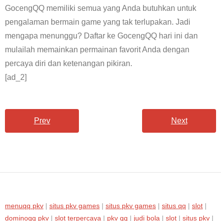
GocengQQ memiliki semua yang Anda butuhkan untuk
pengalaman bermain game yang tak terlupakan. Jadi
mengapa menunggu? Daftar ke GocengQQ hari ini dan
mulailah memainkan permainan favorit Anda dengan
percaya diri dan ketenangan pikiran.
[ad_2]
Prev
Next
menuqq pkv
|
situs pkv games
|
situs pkv games
|
situs qq
|
slot
|
dominoqq pkv
|
slot terpercaya
|
pkv qq
|
judi bola
|
slot
|
situs pkv
|