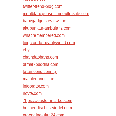
twitter-trend-blog.com
montblancpensonlineoutletsale.com
babygadgetsreview.com
akupunktur-ambulanz.com
whatiremembered.com
linq-condo-beautyworld.com
ebyt.cc
chaindaohang.com
drmarkbuddha.com
lg-air-conditioning-
maintenance.com
infoorator.com
novte.com
7hpizzaeasternmarket.com
hollaendisches-viertel.com
proengine-ultra24.com