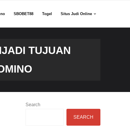
ino
SBOBET88
Togel
Situs Judi Online
JADI TUJUAN
OMINO
Search
SEARCH