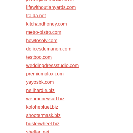
lifewithoutlanyards.com
traida.net
kitchandhoney.com
metro-bistro.com
howtosolv.com
delicesdemanon.com
testboo.com
weddingdressstudio.com
premiumplox.com
yayosbk.com
neilhardie.biz
webmoneysurf.biz
kolohebluet.biz
shootermask.biz
busterwheel.biz
shelfari.net