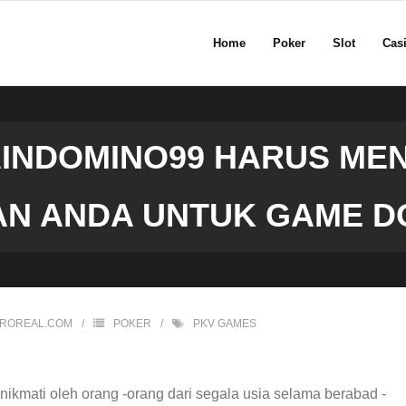
Home
Poker
Slot
Cas
INDOMINO99 HARUS MEN
AN ANDA UNTUK GAME D
ROREAL.COM
POKER
PKV GAMES
ikmati oleh orang -orang dari segala usia selama berabad -