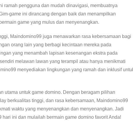
m ini ramah pengguna dan mudah dinavigasi, membuatnya
 Gim-game ini dirancang dengan baik dan menampilkan
 bermain game yang mulus dan menyenangkan.
inggi, Maindomino99 juga menawarkan rasa kebersamaan bagi
gan orang lain yang berbagi kecintaan mereka pada
ingan yang menambah lapisan kesenangan ekstra pada
sendiri melawan lawan yang terampil atau hanya menikmati
mino99 menyediakan lingkungan yang ramah dan inklusif untu
an utama untuk game domino. Dengan beragam pilihan
lay berkualitas tinggi, dan rasa kebersamaan, Maindomino99
ikmati waktu yang menyenangkan dan menyenangkan. Jadi
ari ini dan mulailah bermain game domino favorit Anda!