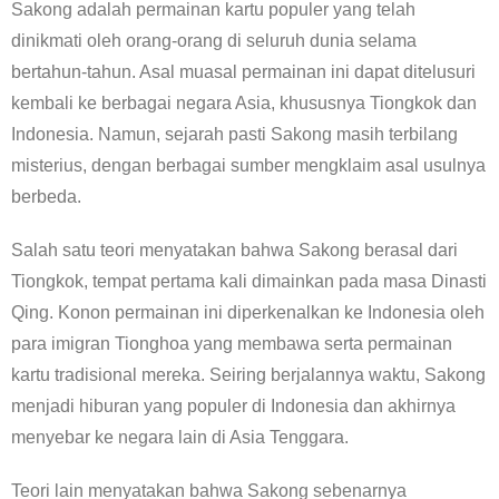
Sakong adalah permainan kartu populer yang telah
dinikmati oleh orang-orang di seluruh dunia selama
bertahun-tahun. Asal muasal permainan ini dapat ditelusuri
kembali ke berbagai negara Asia, khususnya Tiongkok dan
Indonesia. Namun, sejarah pasti Sakong masih terbilang
misterius, dengan berbagai sumber mengklaim asal usulnya
berbeda.
Salah satu teori menyatakan bahwa Sakong berasal dari
Tiongkok, tempat pertama kali dimainkan pada masa Dinasti
Qing. Konon permainan ini diperkenalkan ke Indonesia oleh
para imigran Tionghoa yang membawa serta permainan
kartu tradisional mereka. Seiring berjalannya waktu, Sakong
menjadi hiburan yang populer di Indonesia dan akhirnya
menyebar ke negara lain di Asia Tenggara.
Teori lain menyatakan bahwa Sakong sebenarnya