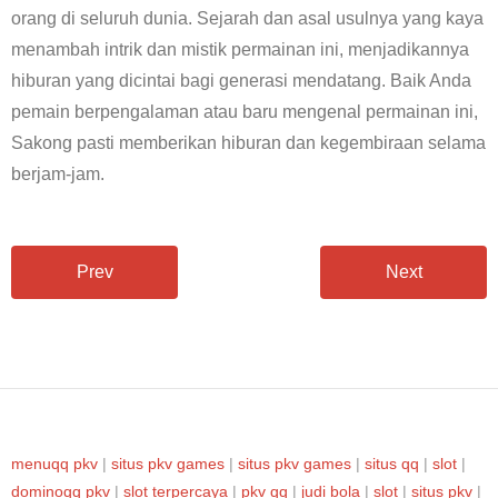
orang di seluruh dunia. Sejarah dan asal usulnya yang kaya
menambah intrik dan mistik permainan ini, menjadikannya
hiburan yang dicintai bagi generasi mendatang. Baik Anda
pemain berpengalaman atau baru mengenal permainan ini,
Sakong pasti memberikan hiburan dan kegembiraan selama
berjam-jam.
Prev
Next
menuqq pkv
|
situs pkv games
|
situs pkv games
|
situs qq
|
slot
|
dominoqq pkv
|
slot terpercaya
|
pkv qq
|
judi bola
|
slot
|
situs pkv
|