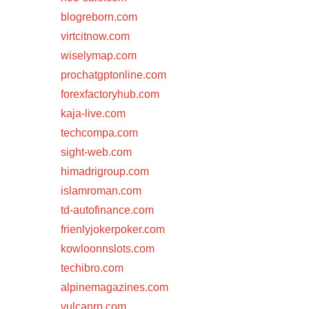
blogreborn.com
virtcitnow.com
wiselymap.com
prochatgptonline.com
forexfactoryhub.com
kaja-live.com
techcompa.com
sight-web.com
himadrigroup.com
islamroman.com
td-autofinance.com
frienlyjokerpoker.com
kowloonnslots.com
techibro.com
alpinemagazines.com
vulcanrp.com