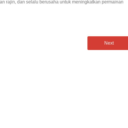
ngan rajin, dan selalu berusaha untuk meningkatkan permainan
Next