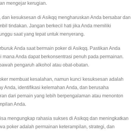
gan mengejar kerugian.
n, dan kesuksesan di Asikqq mengharuskan Anda bersabar dan
 tindakan. Jangan berkecil hati jika Anda memiliki
tunggu saat yang tepat untuk menyerang.
rburuk Anda saat bermain poker di Asikqq. Pastikan Anda
di mana Anda dapat berkonsentrasi penuh pada permainan.
i bawah pengaruh alkohol atau obat-obatan.
 poker membuat kesalahan, namun kunci kesuksesan adalah
lay Anda, identifikasi kelemahan Anda, dan berusaha
ran dari pemain yang lebih berpengalaman atau menonton
mpilan Anda.
a bisa mengungkap rahasia sukses di Asikqq dan meningkatkan
a poker adalah permainan keterampilan, strategi, dan