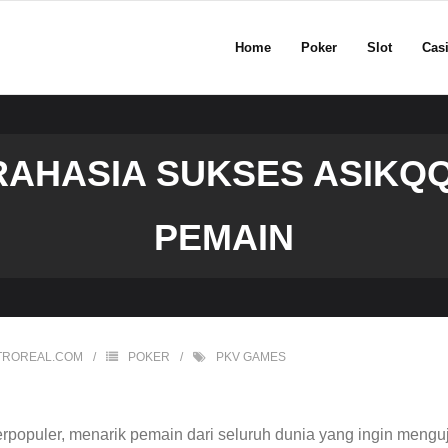
Home
Poker
Slot
Cas
HASIA SUKSES ASIKQQ:
PEMAIN
TROREAL.COM
POKER
PKV GAMES
erpopuler, menarik pemain dari seluruh dunia yang ingin menguj