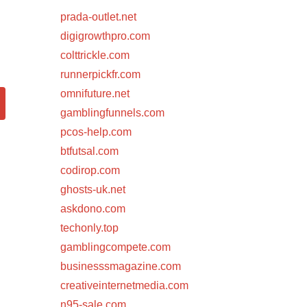
prada-outlet.net
digigrowthpro.com
colttrickle.com
runnerpickfr.com
omnifuture.net
gamblingfunnels.com
pcos-help.com
btfutsal.com
codirop.com
ghosts-uk.net
askdono.com
techonly.top
gamblingcompete.com
businesssmagazine.com
creativeinternetmedia.com
n95-sale.com