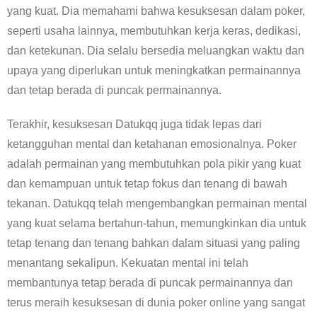
yang kuat. Dia memahami bahwa kesuksesan dalam poker,
seperti usaha lainnya, membutuhkan kerja keras, dedikasi,
dan ketekunan. Dia selalu bersedia meluangkan waktu dan
upaya yang diperlukan untuk meningkatkan permainannya
dan tetap berada di puncak permainannya.
Terakhir, kesuksesan Datukqq juga tidak lepas dari
ketangguhan mental dan ketahanan emosionalnya. Poker
adalah permainan yang membutuhkan pola pikir yang kuat
dan kemampuan untuk tetap fokus dan tenang di bawah
tekanan. Datukqq telah mengembangkan permainan mental
yang kuat selama bertahun-tahun, memungkinkan dia untuk
tetap tenang dan tenang bahkan dalam situasi yang paling
menantang sekalipun. Kekuatan mental ini telah
membantunya tetap berada di puncak permainannya dan
terus meraih kesuksesan di dunia poker online yang sangat