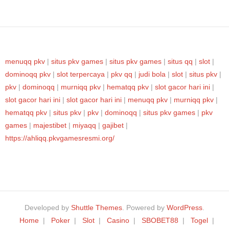
menuqq pkv
|
situs pkv games
|
situs pkv games
|
situs qq
|
slot
|
dominoqq pkv
|
slot terpercaya
|
pkv qq
|
judi bola
|
slot
|
situs pkv
|
pkv
|
dominoqq
|
murniqq pkv
|
hematqq pkv
|
slot gacor hari ini
|
slot gacor hari ini
|
slot gacor hari ini
|
menuqq pkv
|
murniqq pkv
|
hematqq pkv
|
situs pkv
|
pkv
|
dominoqq
|
situs pkv games
|
pkv
games
|
majestibet
|
miyaqq
|
gajibet
|
https://ahliqq.pkvgamesresmi.org/
Developed by
Shuttle Themes
. Powered by
WordPress
.
Home
Poker
Slot
Casino
SBOBET88
Togel