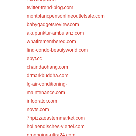
twitter-trend-blog.com
montblancpensonlineoutletsale.com
babygadgetsreview.com
akupunktur-ambulanz.com
whatiremembered.com
linq-condo-beautyworld.com
ebyt.cc
chaindaohang.com
drmarkbuddha.com
lg-air-conditioning-
maintenance.com
infoorator.com
novte.com
7hpizzaeasternmarket.com
hollaendisches-viertel.com
proengine-ultra24.com