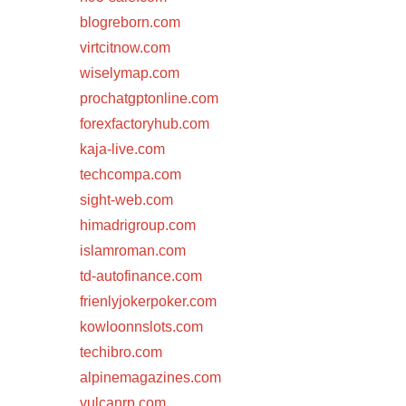
blogreborn.com
virtcitnow.com
wiselymap.com
prochatgptonline.com
forexfactoryhub.com
kaja-live.com
techcompa.com
sight-web.com
himadrigroup.com
islamroman.com
td-autofinance.com
frienlyjokerpoker.com
kowloonnslots.com
techibro.com
alpinemagazines.com
vulcanrp.com