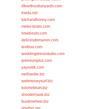
lifewithoutlanyards.com
traida.net
kitchandhoney.com
metro-bistro.com
howtosolv.com
delicesdemanon.com
testboo.com
weddingdressstudio.com
premiumplox.com
yayosbk.com
neilhardie.biz
webmoneysurf.biz
kolohebluet.biz
shootermask.biz
busterwheel.biz
shelfari.net