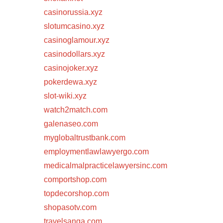
casinorussia.xyz
slotumcasino.xyz
casinoglamour.xyz
casinodollars.xyz
casinojoker.xyz
pokerdewa.xyz
slot-wiki.xyz
watch2match.com
galenaseo.com
myglobaltrustbank.com
employmentlawlawyergo.com
medicalmalpracticelawyersinc.com
comportshop.com
topdecorshop.com
shopasotv.com
travelsanga.com