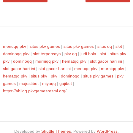
menuqq pkv
|
situs pkv games
|
situs pkv games
|
situs qq
|
slot
|
dominoqq pkv
|
slot terpercaya
|
pkv qq
|
judi bola
|
slot
|
situs pkv
|
pkv
|
dominoqq
|
murniqq pkv
|
hematqq pkv
|
slot gacor hari ini
|
slot gacor hari ini
|
slot gacor hari ini
|
menuqq pkv
|
murniqq pkv
|
hematqq pkv
|
situs pkv
|
pkv
|
dominoqq
|
situs pkv games
|
pkv
games
|
majestibet
|
miyaqq
|
gajibet
|
https://ahliqq.pkvgamesresmi.org/
Developed by
Shuttle Themes
. Powered by
WordPress
.