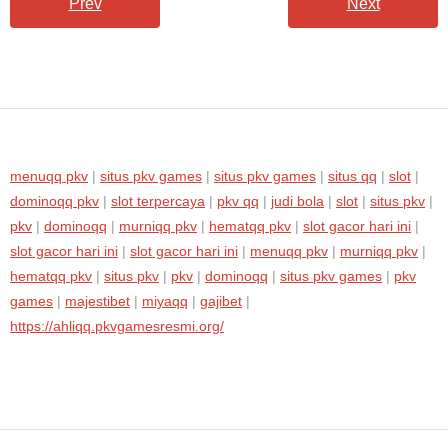
Prev
Next
menuqq pkv
|
situs pkv games
|
situs pkv games
|
situs qq
|
slot
|
dominoqq pkv
|
slot terpercaya
|
pkv qq
|
judi bola
|
slot
|
situs pkv
|
pkv
|
dominoqq
|
murniqq pkv
|
hematqq pkv
|
slot gacor hari ini
|
slot gacor hari ini
|
slot gacor hari ini
|
menuqq pkv
|
murniqq pkv
|
hematqq pkv
|
situs pkv
|
pkv
|
dominoqq
|
situs pkv games
|
pkv
games
|
majestibet
|
miyaqq
|
gajibet
|
https://ahliqq.pkvgamesresmi.org/