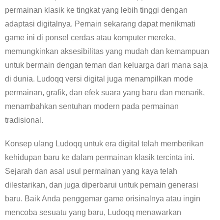
permainan klasik ke tingkat yang lebih tinggi dengan
adaptasi digitalnya. Pemain sekarang dapat menikmati
game ini di ponsel cerdas atau komputer mereka,
memungkinkan aksesibilitas yang mudah dan kemampuan
untuk bermain dengan teman dan keluarga dari mana saja
di dunia. Ludoqq versi digital juga menampilkan mode
permainan, grafik, dan efek suara yang baru dan menarik,
menambahkan sentuhan modern pada permainan
tradisional.
Konsep ulang Ludoqq untuk era digital telah memberikan
kehidupan baru ke dalam permainan klasik tercinta ini.
Sejarah dan asal usul permainan yang kaya telah
dilestarikan, dan juga diperbarui untuk pemain generasi
baru. Baik Anda penggemar game orisinalnya atau ingin
mencoba sesuatu yang baru, Ludoqq menawarkan