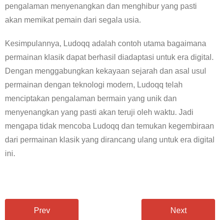
pengalaman menyenangkan dan menghibur yang pasti
akan memikat pemain dari segala usia.
Kesimpulannya, Ludoqq adalah contoh utama bagaimana
permainan klasik dapat berhasil diadaptasi untuk era digital.
Dengan menggabungkan kekayaan sejarah dan asal usul
permainan dengan teknologi modern, Ludoqq telah
menciptakan pengalaman bermain yang unik dan
menyenangkan yang pasti akan teruji oleh waktu. Jadi
mengapa tidak mencoba Ludoqq dan temukan kegembiraan
dari permainan klasik yang dirancang ulang untuk era digital
ini.
Prev
Next