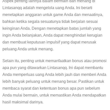
Aspek penting lainnya dalam bermain dan menang di
Lintasanqq adalah mengelola uang Anda. Ini berarti
menetapkan anggaran untuk game Anda dan menaatinya,
bahkan ketika segala sesuatunya tidak berjalan sesuai
keinginan Anda. Dengan menetapkan batas jumlah yang
ingin Anda belanjakan, Anda dapat menghindari kerugian
dan membuat keputusan impulsif yang dapat merusak
peluang Anda untuk menang.
Selain itu, penting untuk memanfaatkan bonus atau promosi
apa pun yang ditawarkan Lintasanqq. Ini dapat membantu
Anda memperluas uang Anda lebih jauh dan memberi Anda
lebih banyak peluang untuk menang besar. Pastikan untuk
membaca syarat dan ketentuan bonus apa pun sebelum
Anda mulai bermain, untuk memastikan Anda mendapatkan
hasil maksimal darinya.