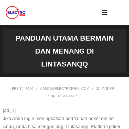
Skip
to
content
PANDUAN UTAMA BERMAIN
DAN MENANG DI
LINTASANQQ
FEB 12, 2026
ADMIN@ELECTROREAL.COM
POKER
PKV GAMES
[ad_1]
Jika Anda ingin meningkatkan permainan poker online
Anda, Anda bisa mengunjungi Lintasanqq. Platform poker