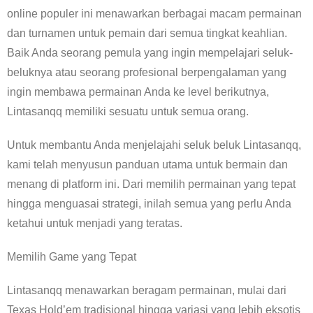
online populer ini menawarkan berbagai macam permainan
dan turnamen untuk pemain dari semua tingkat keahlian.
Baik Anda seorang pemula yang ingin mempelajari seluk-
beluknya atau seorang profesional berpengalaman yang
ingin membawa permainan Anda ke level berikutnya,
Lintasanqq memiliki sesuatu untuk semua orang.
Untuk membantu Anda menjelajahi seluk beluk Lintasanqq,
kami telah menyusun panduan utama untuk bermain dan
menang di platform ini. Dari memilih permainan yang tepat
hingga menguasai strategi, inilah semua yang perlu Anda
ketahui untuk menjadi yang teratas.
Memilih Game yang Tepat
Lintasanqq menawarkan beragam permainan, mulai dari
Texas Hold’em tradisional hingga variasi yang lebih eksotis