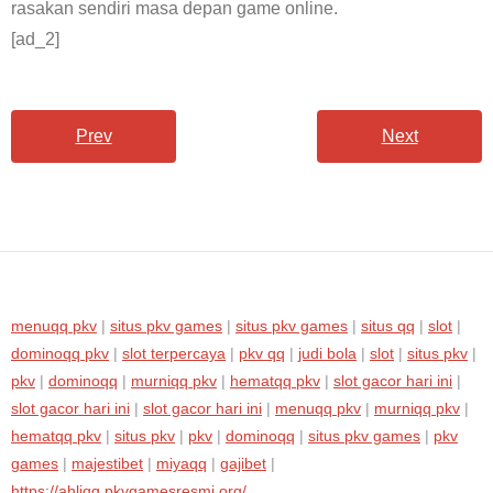
rasakan sendiri masa depan game online.
[ad_2]
Prev
Next
menuqq pkv
|
situs pkv games
|
situs pkv games
|
situs qq
|
slot
|
dominoqq pkv
|
slot terpercaya
|
pkv qq
|
judi bola
|
slot
|
situs pkv
|
pkv
|
dominoqq
|
murniqq pkv
|
hematqq pkv
|
slot gacor hari ini
|
slot gacor hari ini
|
slot gacor hari ini
|
menuqq pkv
|
murniqq pkv
|
hematqq pkv
|
situs pkv
|
pkv
|
dominoqq
|
situs pkv games
|
pkv
games
|
majestibet
|
miyaqq
|
gajibet
|
https://ahliqq.pkvgamesresmi.org/