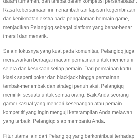
dalam turnamen, dan terlibat dalam kompetisi persahabatan.
Rasa kebersamaan ini menambahkan lapisan kegembiraan
dan kenikmatan ekstra pada pengalaman bermain game,
menjadikan Pelangiqq sebagai platform yang benar-benar
imersif dan menarik.
Selain fokusnya yang kuat pada komunitas, Pelangiqq juga
menawarkan berbagai macam permainan untuk memenuhi
selera dan kesukaan setiap pemain. Dari permainan kartu
klasik seperti poker dan blackjack hingga permainan
tembak-menembak dan strategi penuh aksi, Pelangiqq
memiliki sesuatu untuk semua orang. Baik Anda seorang
gamer kasual yang mencari kesenangan atau pemain
kompetitif yang ingin menguji keterampilan Anda melawan
yang terbaik, Pelangiqq siap membantu Anda.
Fitur utama lain dari Pelangiqq yang berkontribusi terhadap