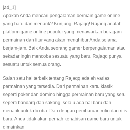
[ad_1]
Apakah Anda mencari pengalaman bermain game online
yang baru dan menarik? Kunjungi Rajaqq! Rajaqq adalah
platform game online populer yang menawarkan beragam
permainan dan fitur yang akan menghibur Anda selama
berjam-jam. Baik Anda seorang gamer berpengalaman atau
sekadar ingin mencoba sesuatu yang baru, Rajaqq punya
sesuatu untuk semua orang.
Salah satu hal terbaik tentang Rajaqq adalah variasi
permainan yang tersedia. Dari permainan kartu klasik
seperti poker dan domino hingga permainan baru yang seru
seperti bandarq dan sakong, selalu ada hal baru dan
menarik untuk dicoba. Dan dengan pembaruan rutin dan rilis
baru, Anda tidak akan pernah kehabisan game baru untuk
dimainkan.