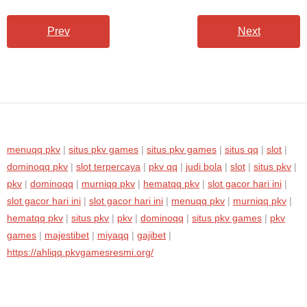
Prev
Next
menuqq pkv
|
situs pkv games
|
situs pkv games
|
situs qq
|
slot
|
dominoqq pkv
|
slot terpercaya
|
pkv qq
|
judi bola
|
slot
|
situs pkv
|
pkv
|
dominoqq
|
murniqq pkv
|
hematqq pkv
|
slot gacor hari ini
|
slot gacor hari ini
|
slot gacor hari ini
|
menuqq pkv
|
murniqq pkv
|
hematqq pkv
|
situs pkv
|
pkv
|
dominoqq
|
situs pkv games
|
pkv
games
|
majestibet
|
miyaqq
|
gajibet
|
https://ahliqq.pkvgamesresmi.org/