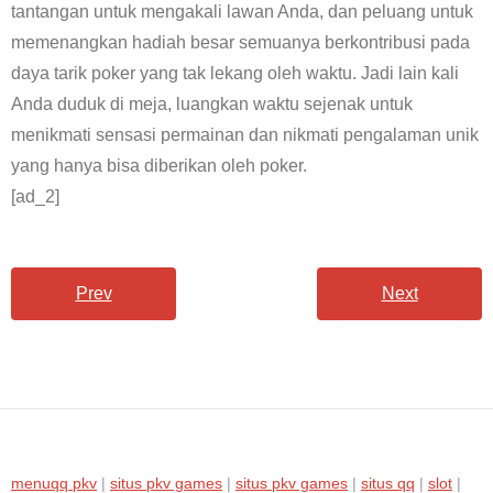
tantangan untuk mengakali lawan Anda, dan peluang untuk
memenangkan hadiah besar semuanya berkontribusi pada
daya tarik poker yang tak lekang oleh waktu. Jadi lain kali
Anda duduk di meja, luangkan waktu sejenak untuk
menikmati sensasi permainan dan nikmati pengalaman unik
yang hanya bisa diberikan oleh poker.
[ad_2]
Prev
Next
menuqq pkv
|
situs pkv games
|
situs pkv games
|
situs qq
|
slot
|