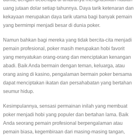
uang jutaan dolar setiap tahunnya. Daya tarik ketenaran dan
kekayaan merupakan daya tarik utama bagi banyak pemain
yang bermimpi menjadi besar di dunia poker.
Namun bahkan bagi mereka yang tidak bercita-cita menjadi
pemain profesional, poker masih merupakan hobi favorit
yang menyatukan orang-orang dan menciptakan kenangan
abadi. Baik Anda bermain dengan teman, keluarga, atau
orang asing di kasino, pengalaman bermain poker bersama
dapat menciptakan ikatan dan persahabatan yang bertahan
seumur hidup.
Kesimpulannya, sensasi permainan inilah yang membuat
poker menjadi hobi yang populer dan bertahan lama. Baik
Anda seorang pemain profesional berpengalaman atau
pemain biasa, kegembiraan dari masing-masing tangan,