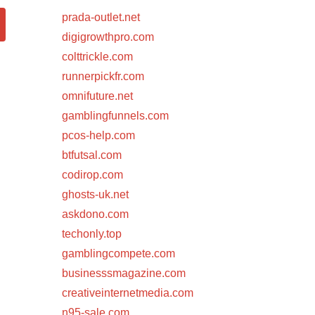
prada-outlet.net
digigrowthpro.com
colttrickle.com
runnerpickfr.com
omnifuture.net
gamblingfunnels.com
pcos-help.com
btfutsal.com
codirop.com
ghosts-uk.net
askdono.com
techonly.top
gamblingcompete.com
businesssmagazine.com
creativeinternetmedia.com
n95-sale.com