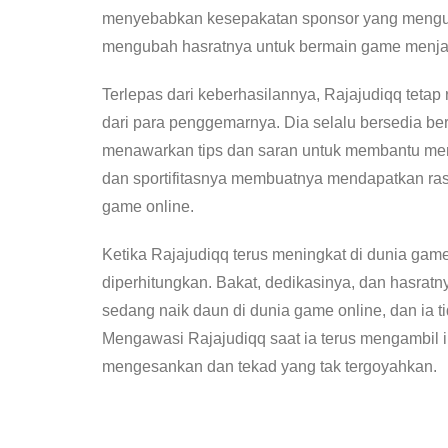
menyebabkan kesepakatan sponsor yang meng
mengubah hasratnya untuk bermain game menjad
Terlepas dari keberhasilannya, Rajajudiqq tetap
dari para penggemarnya. Dia selalu bersedia b
menawarkan tips dan saran untuk membantu mere
dan sportifitasnya membuatnya mendapatkan ras
game online.
Ketika Rajajudiqq terus meningkat di dunia game
diperhitungkan. Bakat, dedikasinya, dan hasra
sedang naik daun di dunia game online, dan ia 
Mengawasi Rajajudiqq saat ia terus mengambil 
mengesankan dan tekad yang tak tergoyahkan.