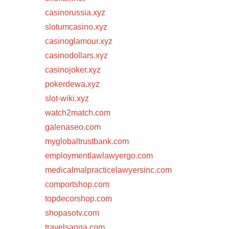
casinorussia.xyz
slotumcasino.xyz
casinoglamour.xyz
casinodollars.xyz
casinojoker.xyz
pokerdewa.xyz
slot-wiki.xyz
watch2match.com
galenaseo.com
myglobaltrustbank.com
employmentlawlawyergo.com
medicalmalpracticelawyersinc.com
comportshop.com
topdecorshop.com
shopasotv.com
travelsanga.com