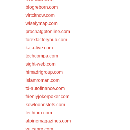
blogreborn.com
virtcitnow.com
wiselymap.com
prochatgptonline.com
forexfactoryhub.com
kaja-live.com
techcompa.com
sight-web.com
himadrigroup.com
islamroman.com
td-autofinance.com
frienlyjokerpoker.com
kowloonnslots.com
techibro.com
alpinemagazines.com
vulcanrp.com