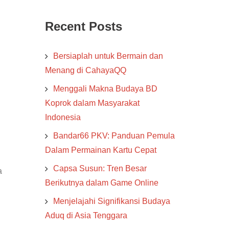
Recent Posts
Bersiaplah untuk Bermain dan
Menang di CahayaQQ
Menggali Makna Budaya BD
Koprok dalam Masyarakat
Indonesia
Bandar66 PKV: Panduan Pemula
Dalam Permainan Kartu Cepat
Capsa Susun: Tren Besar
a
Berikutnya dalam Game Online
Menjelajahi Signifikansi Budaya
Aduq di Asia Tenggara