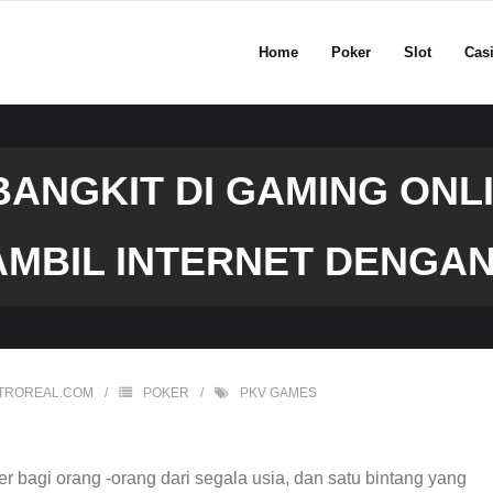
Home
Poker
Slot
Cas
BANGKIT DI GAMING ONL
MBIL INTERNET DENGAN
TROREAL.COM
POKER
PKV GAMES
r bagi orang -orang dari segala usia, dan satu bintang yang