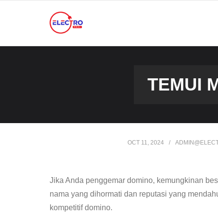
Skip
to
content
TEMUI 
OCT 11, 2024
ADMIN@ELEC
Jika Anda penggemar domino, kemungkinan bes
nama yang dihormati dan reputasi yang mendahu
kompetitif domino.