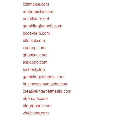
colttrickle.com
runnerpickfr.com
omnifuture.net
gamblingfunnels.com
pcos-help.com
btfutsal.com
codirop.com
ghosts-uk.net
askdono.com
techonly.top
gamblingcompete.com
businesssmagazine.com
creativeinternetmedia.com
n95-sale.com
blogreborn.com
virtcitnow.com