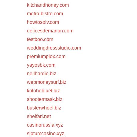
kitchandhoney.com
metro-bistro.com
howtosolv.com
delicesdemanon.com
testboo.com
weddingdressstudio.com
premiumplox.com
yayosbk.com
neilhardie.biz
webmoneysurf.biz
kolohebluet.biz
shootermask.biz
busterwheel.biz
shelfari.net
casinorussia.xyz
slotumcasino.xyz