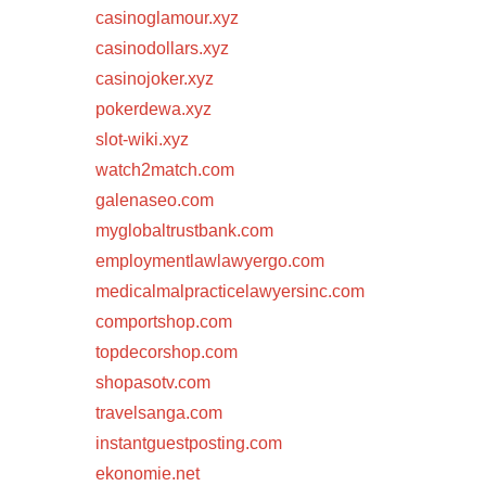
casinoglamour.xyz
casinodollars.xyz
casinojoker.xyz
pokerdewa.xyz
slot-wiki.xyz
watch2match.com
galenaseo.com
myglobaltrustbank.com
employmentlawlawyergo.com
medicalmalpracticelawyersinc.com
comportshop.com
topdecorshop.com
shopasotv.com
travelsanga.com
instantguestposting.com
ekonomie.net