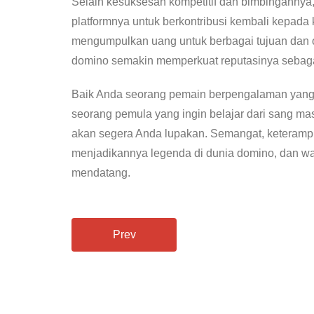
Selain kesuksesan kompetitif dan bimbingannya
platformnya untuk berkontribusi kembali kepad
mengumpulkan uang untuk berbagai tujuan dan o
domino semakin memperkuat reputasinya sebagai
Baik Anda seorang pemain berpengalaman yang 
seorang pemula yang ingin belajar dari sang m
akan segera Anda lupakan. Semangat, keterampil
menjadikannya legenda di dunia domino, dan wa
mendatang.
Prev