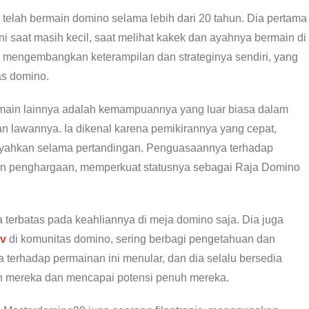
telah bermain domino selama lebih dari 20 tahun. Dia pertama
 saat masih kecil, saat melihat kakek dan ayahnya bermain di
ai mengembangkan keterampilan dan strateginya sendiri, yang
as domino.
in lainnya adalah kemampuannya yang luar biasa dalam
n lawannya. Ia dikenal karena pemikirannya yang cepat,
rgoyahkan selama pertandingan. Penguasaannya terhadap
dan penghargaan, memperkuat statusnya sebagai Raja Domino
erbatas pada keahliannya di meja domino saja. Dia juga
kv
di komunitas domino, sering berbagi pengetahuan dan
terhadap permainan ini menular, dan dia selalu bersedia
n mereka dan mencapai potensi penuh mereka.