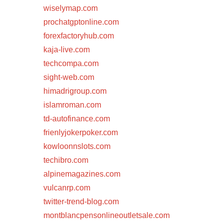
wiselymap.com
prochatgptonline.com
forexfactoryhub.com
kaja-live.com
techcompa.com
sight-web.com
himadrigroup.com
islamroman.com
td-autofinance.com
frienlyjokerpoker.com
kowloonnslots.com
techibro.com
alpinemagazines.com
vulcanrp.com
twitter-trend-blog.com
montblancpensonlineoutletsale.com