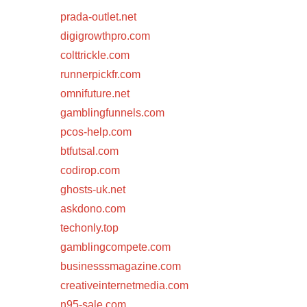
prada-outlet.net
digigrowthpro.com
colttrickle.com
runnerpickfr.com
omnifuture.net
gamblingfunnels.com
pcos-help.com
btfutsal.com
codirop.com
ghosts-uk.net
askdono.com
techonly.top
gamblingcompete.com
businesssmagazine.com
creativeinternetmedia.com
n95-sale.com