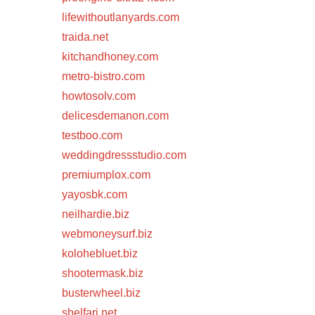
lifewithoutlanyards.com
traida.net
kitchandhoney.com
metro-bistro.com
howtosolv.com
delicesdemanon.com
testboo.com
weddingdressstudio.com
premiumplox.com
yayosbk.com
neilhardie.biz
webmoneysurf.biz
kolohebluet.biz
shootermask.biz
busterwheel.biz
shelfari.net