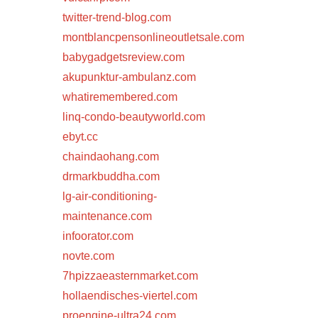
twitter-trend-blog.com
montblancpensonlineoutletsale.com
babygadgetsreview.com
akupunktur-ambulanz.com
whatiremembered.com
linq-condo-beautyworld.com
ebyt.cc
chaindaohang.com
drmarkbuddha.com
lg-air-conditioning-
maintenance.com
infoorator.com
novte.com
7hpizzaeasternmarket.com
hollaendisches-viertel.com
proengine-ultra24.com