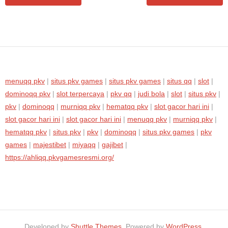
menuqq pkv
|
situs pkv games
|
situs pkv games
|
situs qq
|
slot
|
dominoqq pkv
|
slot terpercaya
|
pkv qq
|
judi bola
|
slot
|
situs pkv
|
pkv
|
dominoqq
|
murniqq pkv
|
hematqq pkv
|
slot gacor hari ini
|
slot gacor hari ini
|
slot gacor hari ini
|
menuqq pkv
|
murniqq pkv
|
hematqq pkv
|
situs pkv
|
pkv
|
dominoqq
|
situs pkv games
|
pkv
games
|
majestibet
|
miyaqq
|
gajibet
|
https://ahliqq.pkvgamesresmi.org/
Developed by
Shuttle Themes
. Powered by
WordPress
.