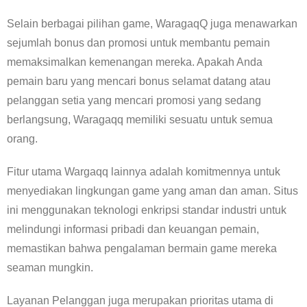
Selain berbagai pilihan game, WaragaqQ juga menawarkan
sejumlah bonus dan promosi untuk membantu pemain
memaksimalkan kemenangan mereka. Apakah Anda
pemain baru yang mencari bonus selamat datang atau
pelanggan setia yang mencari promosi yang sedang
berlangsung, Waragaqq memiliki sesuatu untuk semua
orang.
Fitur utama Wargaqq lainnya adalah komitmennya untuk
menyediakan lingkungan game yang aman dan aman. Situs
ini menggunakan teknologi enkripsi standar industri untuk
melindungi informasi pribadi dan keuangan pemain,
memastikan bahwa pengalaman bermain game mereka
seaman mungkin.
Layanan Pelanggan juga merupakan prioritas utama di