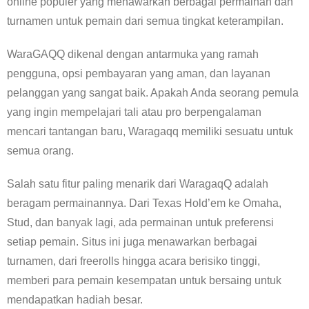
online populer yang menawarkan berbagai permainan dan
turnamen untuk pemain dari semua tingkat keterampilan.
WaraGAQQ dikenal dengan antarmuka yang ramah
pengguna, opsi pembayaran yang aman, dan layanan
pelanggan yang sangat baik. Apakah Anda seorang pemula
yang ingin mempelajari tali atau pro berpengalaman
mencari tantangan baru, Waragaqq memiliki sesuatu untuk
semua orang.
Salah satu fitur paling menarik dari WaragaqQ adalah
beragam permainannya. Dari Texas Hold’em ke Omaha,
Stud, dan banyak lagi, ada permainan untuk preferensi
setiap pemain. Situs ini juga menawarkan berbagai
turnamen, dari freerolls hingga acara berisiko tinggi,
memberi para pemain kesempatan untuk bersaing untuk
mendapatkan hadiah besar.