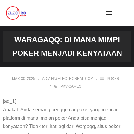
Skip
to
content
WARAGAQQ: DI MANA MIMPI
POKER MENJADI KENYATAAN
MAR 30, 2025
ADMIN@ELECTROREAL.COM
POKER
PKV GAMES
[ad_1]
Apakah Anda seorang penggemar poker yang mencari
platform di mana impian poker Anda bisa menjadi
kenyataan? Tidak terlihat lagi dari Wargaqq, situs poker