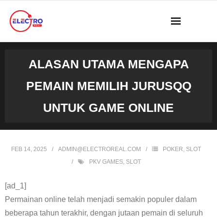
Skip
to
content
ALASAN UTAMA MENGAPA
PEMAIN MEMILIH JURUSQQ
UNTUK GAME ONLINE
FEB 14, 2025
ADMIN@ELECTROREAL.COM
POKER
,
SLOT
PKV GAMES
,
SLOT
[ad_1]
Permainan online telah menjadi semakin populer dalam
beberapa tahun terakhir, dengan jutaan pemain di seluruh