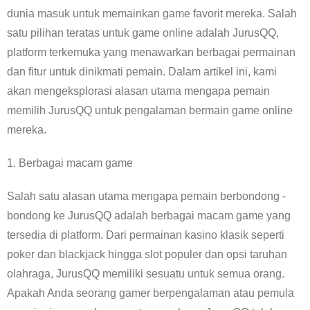
dunia masuk untuk memainkan game favorit mereka. Salah
satu pilihan teratas untuk game online adalah JurusQQ,
platform terkemuka yang menawarkan berbagai permainan
dan fitur untuk dinikmati pemain. Dalam artikel ini, kami
akan mengeksplorasi alasan utama mengapa pemain
memilih JurusQQ untuk pengalaman bermain game online
mereka.
1. Berbagai macam game
Salah satu alasan utama mengapa pemain berbondong -
bondong ke JurusQQ adalah berbagai macam game yang
tersedia di platform. Dari permainan kasino klasik seperti
poker dan blackjack hingga slot populer dan opsi taruhan
olahraga, JurusQQ memiliki sesuatu untuk semua orang.
Apakah Anda seorang gamer berpengalaman atau pemula