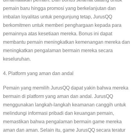
pemain baru hingga promosi yang berkelanjutan dan
imbalan loyalitas untuk pengunjung tetap, JurusQQ
berkomitmen untuk memberi penghargaan kepada para
pemainnya atas kesetiaan mereka. Bonus ini dapat
membantu pemain meningkatkan kemenangan mereka dan
meningkatkan pengalaman bermain mereka secara
keseluruhan.
4. Platform yang aman dan andal
Pemain yang memilih JurusQQ dapat yakin bahwa mereka
bermain di platform yang aman dan andal. JurusQQ
menggunakan langkah-langkah keamanan canggih untuk
melindungi informasi pribadi dan keuangan pemain,
memastikan bahwa pengalaman bermain game mereka
aman dan aman. Selain itu, game JurusQQ secara teratur