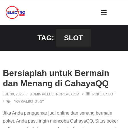
Skip
to
content
TAG:
SLOT
Bersiaplah untuk Bermain
dan Menang di CahayaQQ
JUL 30, 2026
ADMIN@ELECTROREAL.COM
POKER
,
SLOT
PKV GAMES
,
SLOT
Jika Anda penggemar judi online dan senang bermain
poker, Anda pasti ingin mencoba CahayaQQ. Situs poker