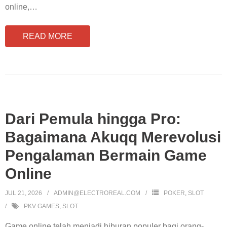
online,
…
READ MORE
Dari Pemula hingga Pro:
Bagaimana Akuqq ​​Merevolusi
Pengalaman Bermain Game
Online
JUL 21, 2026
ADMIN@ELECTROREAL.COM
POKER
,
SLOT
PKV GAMES
,
SLOT
Game online telah menjadi hiburan populer bagi orang-