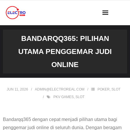
Skip
to
content
BANDARQQ365: PILIHAN
UTAMA PENGGEMAR JUDI
ONLINE
JUN 11, 2026
ADMIN@ELECTROREAL.COM
POKER
,
SLOT
PKV GAMES
,
SLOT
Bandarqq365 dengan cepat menjadi pilihan utama bagi
penggemar judi online di seluruh dunia. Dengan beragam