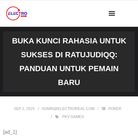
Skip
to
content
BUKA KUNCI RAHASIA UNTUK
SUKSES DI RATUJUDIQQ:
PANDUAN UNTUK PEMAIN
BARU
SEP 2, 2025
ADMIN@ELECTROREAL.COM
POKER
PKV GAMES
[ad_1]