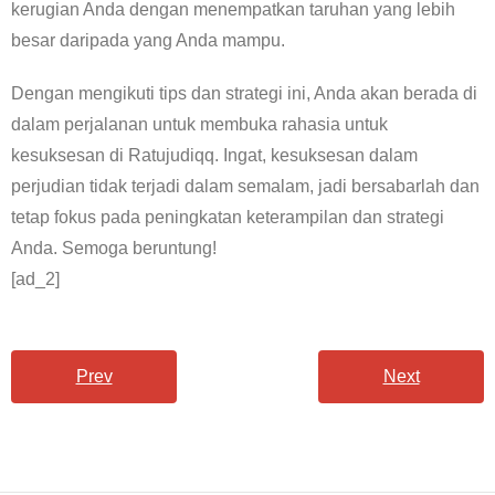
kerugian Anda dengan menempatkan taruhan yang lebih
besar daripada yang Anda mampu.
Dengan mengikuti tips dan strategi ini, Anda akan berada di
dalam perjalanan untuk membuka rahasia untuk
kesuksesan di Ratujudiqq. Ingat, kesuksesan dalam
perjudian tidak terjadi dalam semalam, jadi bersabarlah dan
tetap fokus pada peningkatan keterampilan dan strategi
Anda. Semoga beruntung!
[ad_2]
Prev
Next