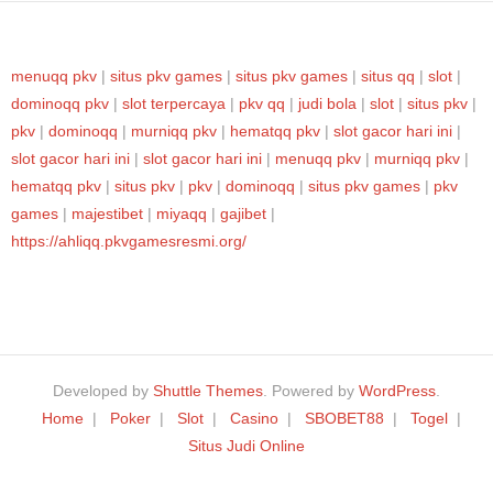
menuqq pkv
|
situs pkv games
|
situs pkv games
|
situs qq
|
slot
|
dominoqq pkv
|
slot terpercaya
|
pkv qq
|
judi bola
|
slot
|
situs pkv
|
pkv
|
dominoqq
|
murniqq pkv
|
hematqq pkv
|
slot gacor hari ini
|
slot gacor hari ini
|
slot gacor hari ini
|
menuqq pkv
|
murniqq pkv
|
hematqq pkv
|
situs pkv
|
pkv
|
dominoqq
|
situs pkv games
|
pkv
games
|
majestibet
|
miyaqq
|
gajibet
|
https://ahliqq.pkvgamesresmi.org/
Developed by
Shuttle Themes
. Powered by
WordPress
.
Home
Poker
Slot
Casino
SBOBET88
Togel
Situs Judi Online