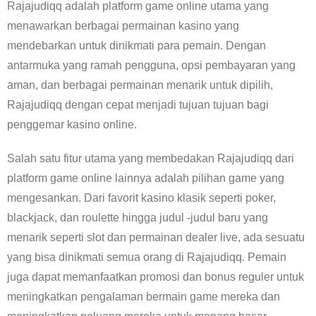
Rajajudiqq adalah platform game online utama yang
menawarkan berbagai permainan kasino yang
mendebarkan untuk dinikmati para pemain. Dengan
antarmuka yang ramah pengguna, opsi pembayaran yang
aman, dan berbagai permainan menarik untuk dipilih,
Rajajudiqq dengan cepat menjadi tujuan tujuan bagi
penggemar kasino online.
Salah satu fitur utama yang membedakan Rajajudiqq dari
platform game online lainnya adalah pilihan game yang
mengesankan. Dari favorit kasino klasik seperti poker,
blackjack, dan roulette hingga judul -judul baru yang
menarik seperti slot dan permainan dealer live, ada sesuatu
yang bisa dinikmati semua orang di Rajajudiqq. Pemain
juga dapat memanfaatkan promosi dan bonus reguler untuk
meningkatkan pengalaman bermain game mereka dan