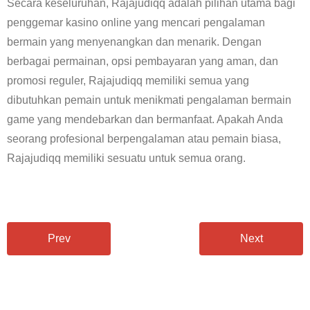
Secara keseluruhan, Rajajudiqq adalah pilihan utama bagi
penggemar kasino online yang mencari pengalaman
bermain yang menyenangkan dan menarik. Dengan
berbagai permainan, opsi pembayaran yang aman, dan
promosi reguler, Rajajudiqq memiliki semua yang
dibutuhkan pemain untuk menikmati pengalaman bermain
game yang mendebarkan dan bermanfaat. Apakah Anda
seorang profesional berpengalaman atau pemain biasa,
Rajajudiqq memiliki sesuatu untuk semua orang.
Prev
Next