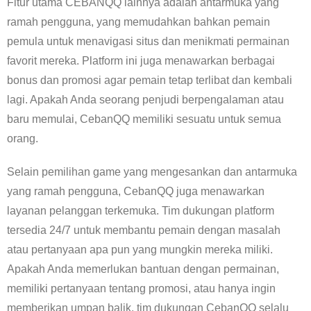
Fitur utama CEBANQQ lainnya adalah antarmuka yang
ramah pengguna, yang memudahkan bahkan pemain
pemula untuk menavigasi situs dan menikmati permainan
favorit mereka. Platform ini juga menawarkan berbagai
bonus dan promosi agar pemain tetap terlibat dan kembali
lagi. Apakah Anda seorang penjudi berpengalaman atau
baru memulai, CebanQQ memiliki sesuatu untuk semua
orang.
Selain pemilihan game yang mengesankan dan antarmuka
yang ramah pengguna, CebanQQ juga menawarkan
layanan pelanggan terkemuka. Tim dukungan platform
tersedia 24/7 untuk membantu pemain dengan masalah
atau pertanyaan apa pun yang mungkin mereka miliki.
Apakah Anda memerlukan bantuan dengan permainan,
memiliki pertanyaan tentang promosi, atau hanya ingin
memberikan umpan balik, tim dukungan CebanQQ selalu