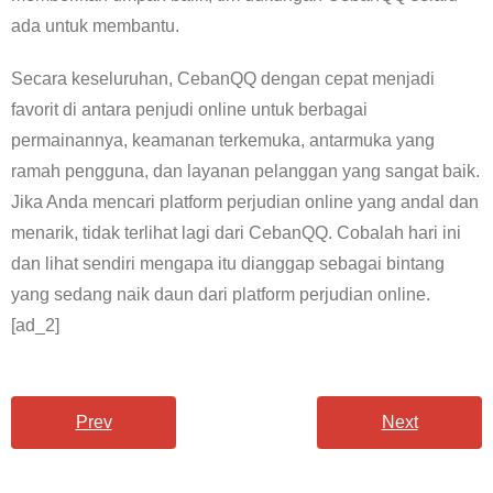
ada untuk membantu.
Secara keseluruhan, CebanQQ dengan cepat menjadi
favorit di antara penjudi online untuk berbagai
permainannya, keamanan terkemuka, antarmuka yang
ramah pengguna, dan layanan pelanggan yang sangat baik.
Jika Anda mencari platform perjudian online yang andal dan
menarik, tidak terlihat lagi dari CebanQQ. Cobalah hari ini
dan lihat sendiri mengapa itu dianggap sebagai bintang
yang sedang naik daun dari platform perjudian online.
[ad_2]
Prev
Next