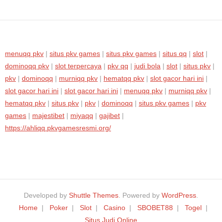
menuqq pkv
|
situs pkv games
|
situs pkv games
|
situs qq
|
slot
|
dominoqq pkv
|
slot terpercaya
|
pkv qq
|
judi bola
|
slot
|
situs pkv
|
pkv
|
dominoqq
|
murniqq pkv
|
hematqq pkv
|
slot gacor hari ini
|
slot gacor hari ini
|
slot gacor hari ini
|
menuqq pkv
|
murniqq pkv
|
hematqq pkv
|
situs pkv
|
pkv
|
dominoqq
|
situs pkv games
|
pkv
games
|
majestibet
|
miyaqq
|
gajibet
|
https://ahliqq.pkvgamesresmi.org/
Developed by
Shuttle Themes
. Powered by
WordPress
.
Home
Poker
Slot
Casino
SBOBET88
Togel
Situs Judi Online