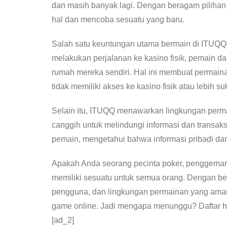
dan masih banyak lagi. Dengan beragam pilihan
hal dan mencoba sesuatu yang baru.
Salah satu keuntungan utama bermain di ITUQQ
melakukan perjalanan ke kasino fisik, pemain d
rumah mereka sendiri. Hal ini membuat permai
tidak memiliki akses ke kasino fisik atau lebih s
Selain itu, ITUQQ menawarkan lingkungan perma
canggih untuk melindungi informasi dan transaks
pemain, mengetahui bahwa informasi pribadi da
Apakah Anda seorang pecinta poker, penggemar 
memiliki sesuatu untuk semua orang. Dengan be
pengguna, dan lingkungan permainan yang aman
game online. Jadi mengapa menunggu? Daftar har
[ad_2]