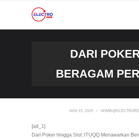
Skip
to
content
DARI POKE
BERAGAM PER
NOV 15, 2025
ADMIN@ELECTRORE
[ad_1]
Dari Poker hingga Slot: ITUQQ Menawarkan Be