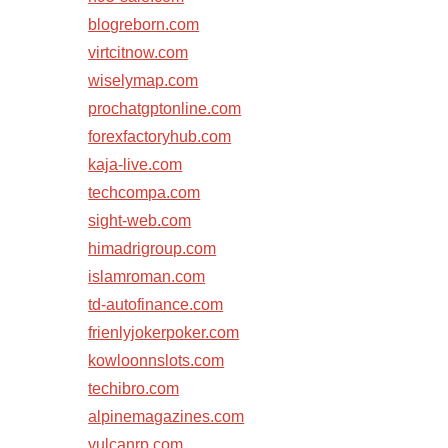
blogreborn.com
virtcitnow.com
wiselymap.com
prochatgptonline.com
forexfactoryhub.com
kaja-live.com
techcompa.com
sight-web.com
himadrigroup.com
islamroman.com
td-autofinance.com
frienlyjokerpoker.com
kowloonnslots.com
techibro.com
alpinemagazines.com
vulcanrp.com