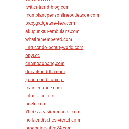
twitter-trend-blog.com
montblancpensonlineoutletsale.com
babygadgetsreview.com
akupunktur-ambulanz.com
whatiremembered.com
linq-condo-beautyworld.com
ebyt.cc
chaindaohang.com
drmarkbuddha.com
lg-air-conditioning-
maintenance.com
infoorator.com
novte.com
7hpizzaeasternmarket.com
hollaendisches-viertel.com
proengine-ultra24.com