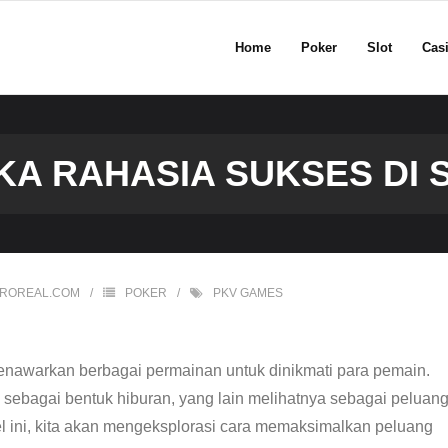
Home
Poker
Slot
Cas
A RAHASIA SUKSES DI
ROREAL.COM
POKER
PKV GAMES
nawarkan berbagai permainan untuk dinikmati para pemain.
bagai bentuk hiburan, yang lain melihatnya sebagai peluan
l ini, kita akan mengeksplorasi cara memaksimalkan peluang