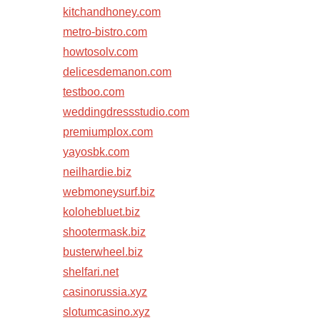
kitchandhoney.com
metro-bistro.com
howtosolv.com
delicesdemanon.com
testboo.com
weddingdressstudio.com
premiumplox.com
yayosbk.com
neilhardie.biz
webmoneysurf.biz
kolohebluet.biz
shootermask.biz
busterwheel.biz
shelfari.net
casinorussia.xyz
slotumcasino.xyz