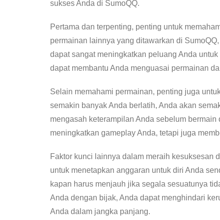
sukses Anda di SumoQQ.
Pertama dan terpenting, penting untuk memahami
permainan lainnya yang ditawarkan di SumoQQ, 
dapat sangat meningkatkan peluang Anda untuk
dapat membantu Anda menguasai permainan dan
Selain memahami permainan, penting juga untuk b
semakin banyak Anda berlatih, Anda akan semak
mengasah keterampilan Anda sebelum bermain 
meningkatkan gameplay Anda, tetapi juga membe
Faktor kunci lainnya dalam meraih kesuksesan 
untuk menetapkan anggaran untuk diri Anda send
kapan harus menjauh jika segala sesuatunya ti
Anda dengan bijak, Anda dapat menghindari ker
Anda dalam jangka panjang.