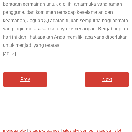
beragam permainan untuk dipilih, antarmuka yang ramah
pengguna, dan komitmen terhadap keselamatan dan
keamanan, JaguarQQ adalah tujuan sempurna bagi pemain
yang ingin merasakan serunya kemenangan. Bergabunglah
hari ini dan lihat apakah Anda memiliki apa yang diperlukan
untuk menjadi yang teratas!
[ad_2]
Prev
Next
menuqq pkv
|
situs pkv games
|
situs pkv games
|
situs qq
|
slot
|