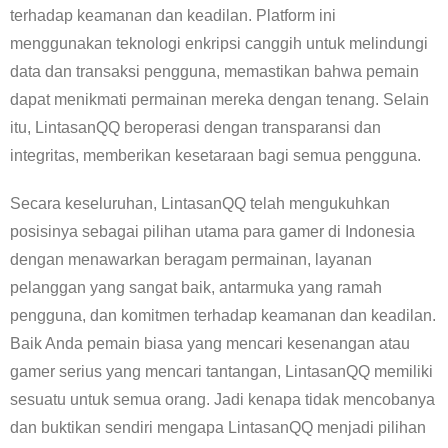
terhadap keamanan dan keadilan. Platform ini
menggunakan teknologi enkripsi canggih untuk melindungi
data dan transaksi pengguna, memastikan bahwa pemain
dapat menikmati permainan mereka dengan tenang. Selain
itu, LintasanQQ beroperasi dengan transparansi dan
integritas, memberikan kesetaraan bagi semua pengguna.
Secara keseluruhan, LintasanQQ telah mengukuhkan
posisinya sebagai pilihan utama para gamer di Indonesia
dengan menawarkan beragam permainan, layanan
pelanggan yang sangat baik, antarmuka yang ramah
pengguna, dan komitmen terhadap keamanan dan keadilan.
Baik Anda pemain biasa yang mencari kesenangan atau
gamer serius yang mencari tantangan, LintasanQQ memiliki
sesuatu untuk semua orang. Jadi kenapa tidak mencobanya
dan buktikan sendiri mengapa LintasanQQ menjadi pilihan