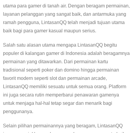
utama para gamer di tanah air. Dengan beragam permainan,
layanan pelanggan yang sangat baik, dan antarmuka yang
ramah pengguna, LintasanQQ telah menjadi tujuan utama
baik bagi para gamer kasual maupun serius.
Salah satu alasan utama mengapa LintasanQQ begitu
populer di kalangan gamer di Indonesia adalah beragamnya
permainan yang ditawarkan. Dari permainan kartu
tradisional seperti poker dan domino hingga permainan
favorit modern seperti slot dan permainan arcade,
LintasanQQ memiliki sesuatu untuk semua orang. Platform
ini juga secara rutin memperbarui penawaran gamenya
untuk menjaga hal-hal tetap segar dan menarik bagi
penggunanya.
Selain pilihan permainannya yang beragam, LintasanQQ