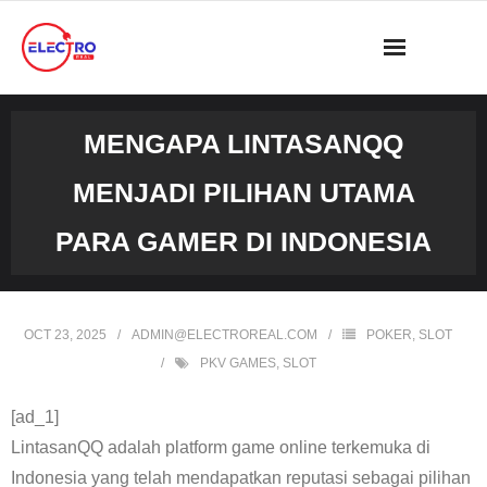
Skip
to
content
MENGAPA LINTASANQQ
MENJADI PILIHAN UTAMA
PARA GAMER DI INDONESIA
OCT 23, 2025
ADMIN@ELECTROREAL.COM
POKER
,
SLOT
PKV GAMES
,
SLOT
[ad_1]
LintasanQQ adalah platform game online terkemuka di
Indonesia yang telah mendapatkan reputasi sebagai pilihan