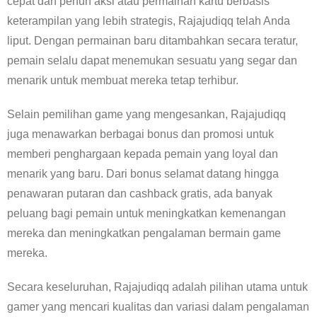
cepat dan penuh aksi atau permainan kartu berbasis
keterampilan yang lebih strategis, Rajajudiqq telah Anda
liput. Dengan permainan baru ditambahkan secara teratur,
pemain selalu dapat menemukan sesuatu yang segar dan
menarik untuk membuat mereka tetap terhibur.
Selain pemilihan game yang mengesankan, Rajajudiqq
juga menawarkan berbagai bonus dan promosi untuk
memberi penghargaan kepada pemain yang loyal dan
menarik yang baru. Dari bonus selamat datang hingga
penawaran putaran dan cashback gratis, ada banyak
peluang bagi pemain untuk meningkatkan kemenangan
mereka dan meningkatkan pengalaman bermain game
mereka.
Secara keseluruhan, Rajajudiqq adalah pilihan utama untuk
gamer yang mencari kualitas dan variasi dalam pengalaman