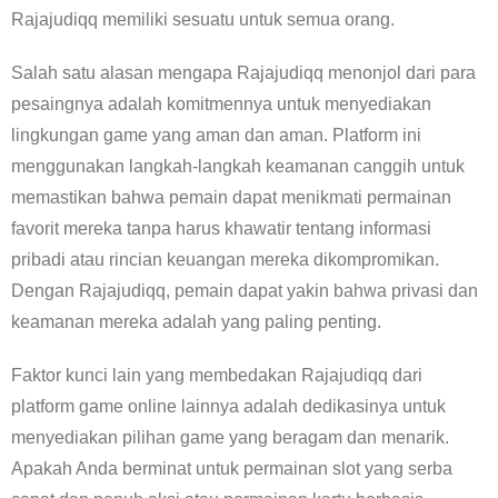
Rajajudiqq memiliki sesuatu untuk semua orang.
Salah satu alasan mengapa Rajajudiqq menonjol dari para
pesaingnya adalah komitmennya untuk menyediakan
lingkungan game yang aman dan aman. Platform ini
menggunakan langkah-langkah keamanan canggih untuk
memastikan bahwa pemain dapat menikmati permainan
favorit mereka tanpa harus khawatir tentang informasi
pribadi atau rincian keuangan mereka dikompromikan.
Dengan Rajajudiqq, pemain dapat yakin bahwa privasi dan
keamanan mereka adalah yang paling penting.
Faktor kunci lain yang membedakan Rajajudiqq dari
platform game online lainnya adalah dedikasinya untuk
menyediakan pilihan game yang beragam dan menarik.
Apakah Anda berminat untuk permainan slot yang serba