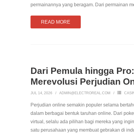
permainannya yang beragam. Dari permainan meja
READ MORE
Dari Pemula hingga Pr
Merevolusi Perjudian On
JUL 14, 2026
ADMIN@ELECTROREAL.COM
CASI
Perjudian online semakin populer selama bertahu
dalam berbagai bentuk taruhan online. Dari poke
virtual, selalu ada pilihan bagi mereka yang i
satu perusahaan yang membuat gebrakan di indus