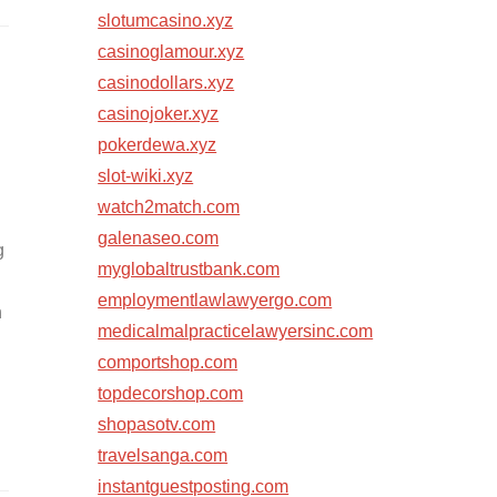
slotumcasino.xyz
casinoglamour.xyz
casinodollars.xyz
casinojoker.xyz
pokerdewa.xyz
slot-wiki.xyz
watch2match.com
galenaseo.com
g
myglobaltrustbank.com
employmentlawlawyergo.com
n
medicalmalpracticelawyersinc.com
comportshop.com
topdecorshop.com
shopasotv.com
travelsanga.com
instantguestposting.com