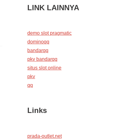
LINK LAINNYA
demo slot pragmatic
dominoqq
bandarqq
pkv bandarqq
situs slot online
pkv
qq
Links
prada-outlet.net