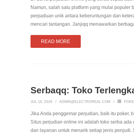
Namun, salah satu platform yang mulai populer b
perpaduan unik antara keberuntungan dan keter
mencari tantangan. Janjiqq menawarkan berbagai
READ MORE
Serbaqq: Toko Terlengka
JUL 16, 2026
ADMIN@ELECTROREAL.COM
POK
Jika Anda penggemar perjudian, baik itu poker, 
Situs perjudian online ini adalah toko serba a
dan layanan untuk menarik setiap jenis penjudi. 