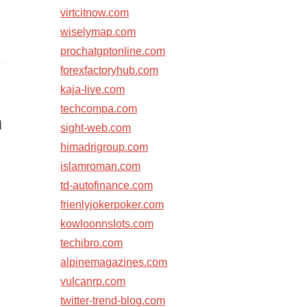
virtcitnow.com
wiselymap.com
prochatgptonline.com
forexfactoryhub.com
kaja-live.com
techcompa.com
n
sight-web.com
himadrigroup.com
islamroman.com
td-autofinance.com
frienlyjokerpoker.com
kowloonnslots.com
techibro.com
alpinemagazines.com
vulcanrp.com
twitter-trend-blog.com