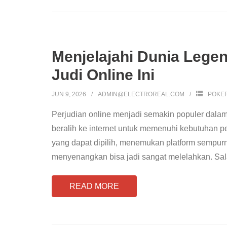
Menjelajahi Dunia Leg
Judi Online Ini
JUN 9, 2026
ADMIN@ELECTROREAL.COM
POKE
Perjudian online menjadi semakin populer dala
beralih ke internet untuk memenuhi kebutuhan 
yang dapat dipilih, menemukan platform semp
menyenangkan bisa jadi sangat melelahkan. Sala
READ MORE