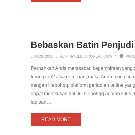
Bebaskan Batin Penjud
JUN 20, 2026
ADMIN@ELECTROREAL.COM
POK
Pernahkah Anda merasakan kegembiraan yang d
terungkap? Jika demikian, maka Anda mungkin m
dengan Hebohqq, platform perjudian online yan
dapat melakukan hal itu. Hebohqq adalah situs 
lapisan
…
READ MORE