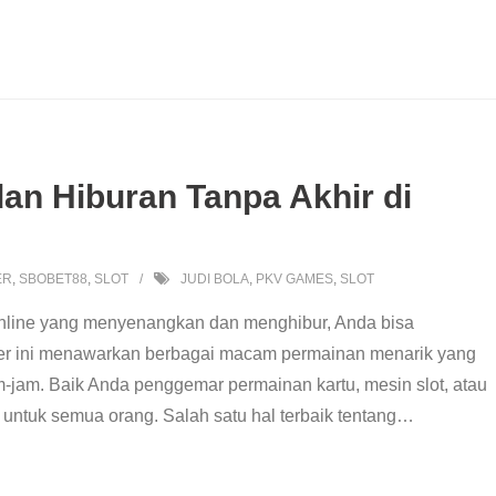
n Hiburan Tanpa Akhir di
ER
,
SBOBET88
,
SLOT
JUDI BOLA
,
PKV GAMES
,
SLOT
nline yang menyenangkan dan menghibur, Anda bisa
er ini menawarkan berbagai macam permainan menarik yang
-jam. Baik Anda penggemar permainan kartu, mesin slot, atau
 untuk semua orang. Salah satu hal terbaik tentang
…