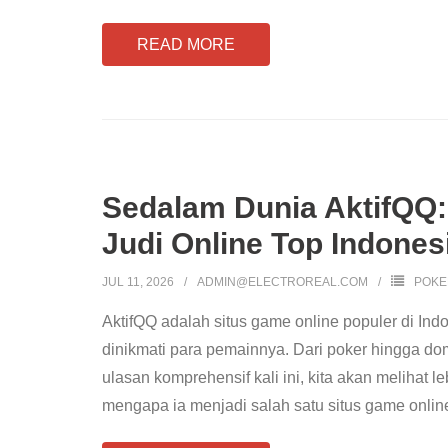
READ MORE
Sedalam Dunia AktifQQ:
Judi Online Top Indones
JUL 11, 2026
ADMIN@ELECTROREAL.COM
POKE
AktifQQ adalah situs game online populer di I
dinikmati para pemainnya. Dari poker hingga d
ulasan komprehensif kali ini, kita akan melihat
mengapa ia menjadi salah satu situs game online