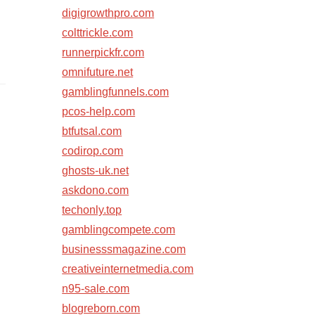
digigrowthpro.com
colttrickle.com
runnerpickfr.com
omnifuture.net
gamblingfunnels.com
pcos-help.com
btfutsal.com
codirop.com
ghosts-uk.net
askdono.com
techonly.top
gamblingcompete.com
businesssmagazine.com
creativeinternetmedia.com
n95-sale.com
blogreborn.com