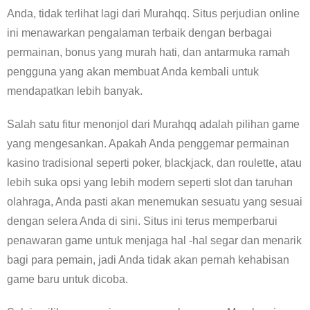
Anda, tidak terlihat lagi dari Murahqq. Situs perjudian online
ini menawarkan pengalaman terbaik dengan berbagai
permainan, bonus yang murah hati, dan antarmuka ramah
pengguna yang akan membuat Anda kembali untuk
mendapatkan lebih banyak.
Salah satu fitur menonjol dari Murahqq adalah pilihan game
yang mengesankan. Apakah Anda penggemar permainan
kasino tradisional seperti poker, blackjack, dan roulette, atau
lebih suka opsi yang lebih modern seperti slot dan taruhan
olahraga, Anda pasti akan menemukan sesuatu yang sesuai
dengan selera Anda di sini. Situs ini terus memperbarui
penawaran game untuk menjaga hal -hal segar dan menarik
bagi para pemain, jadi Anda tidak akan pernah kehabisan
game baru untuk dicoba.