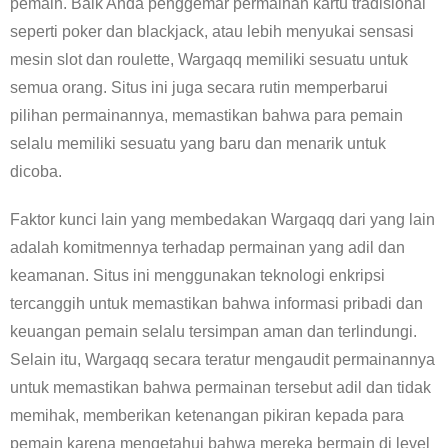
pemain. Baik Anda penggemar permainan kartu tradisional
seperti poker dan blackjack, atau lebih menyukai sensasi
mesin slot dan roulette, Wargaqq memiliki sesuatu untuk
semua orang. Situs ini juga secara rutin memperbarui
pilihan permainannya, memastikan bahwa para pemain
selalu memiliki sesuatu yang baru dan menarik untuk
dicoba.
Faktor kunci lain yang membedakan Wargaqq dari yang lain
adalah komitmennya terhadap permainan yang adil dan
keamanan. Situs ini menggunakan teknologi enkripsi
tercanggih untuk memastikan bahwa informasi pribadi dan
keuangan pemain selalu tersimpan aman dan terlindungi.
Selain itu, Wargaqq secara teratur mengaudit permainannya
untuk memastikan bahwa permainan tersebut adil dan tidak
memihak, memberikan ketenangan pikiran kepada para
pemain karena mengetahui bahwa mereka bermain di level