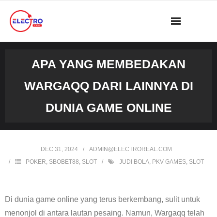
Skip
to
content
APA YANG MEMBEDAKAN
WARGAQQ DARI LAINNYA DI
DUNIA GAME ONLINE
DEC 31, 2024
ADMIN@ELECTROREAL.COM
POKER
,
SBOBET88
,
SLOT
JUDI BOLA
,
PKV GAMES
,
SLOT
Di dunia game online yang terus berkembang, sulit untuk
menonjol di antara lautan pesaing. Namun, Wargaqq telah