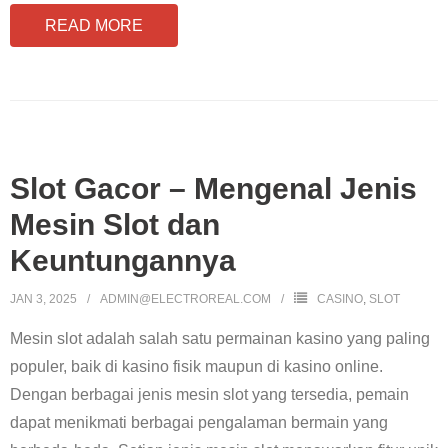
READ MORE
Slot Gacor – Mengenal Jenis
Mesin Slot dan
Keuntungannya
JAN 3, 2025
ADMIN@ELECTROREAL.COM
CASINO
,
SLOT
Mesin slot adalah salah satu permainan kasino yang paling
populer, baik di kasino fisik maupun di kasino online.
Dengan berbagai jenis mesin slot yang tersedia, pemain
dapat menikmati berbagai pengalaman bermain yang