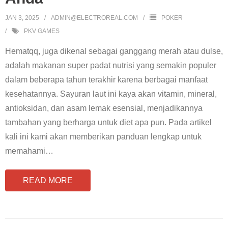
JAN 3, 2025
ADMIN@ELECTROREAL.COM
POKER
PKV GAMES
Hematqq, juga dikenal sebagai ganggang merah atau dulse,
adalah makanan super padat nutrisi yang semakin populer
dalam beberapa tahun terakhir karena berbagai manfaat
kesehatannya. Sayuran laut ini kaya akan vitamin, mineral,
antioksidan, dan asam lemak esensial, menjadikannya
tambahan yang berharga untuk diet apa pun. Pada artikel
kali ini kami akan memberikan panduan lengkap untuk
memahami
…
READ MORE