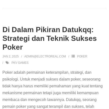
Di Dalam Pikiran Datukqq:
Strategi dan Teknik Sukses
Poker
JAN 2, 2025
ADMIN@ELECTROREAL.COM
POKER
PKV GAMES
Poker adalah permainan keterampilan, strategi, dan
psikologi. Untuk menjadi sukses dalam poker, seseorang
tidak hanya harus memiliki pemahaman yang kuat tentang
mekanisme permainan tetapi juga memiliki kemampuan
membaca dan mengecoh lawannya. Datukqq, seorang
pemain poker yang sangat terampil dan sukses, telah