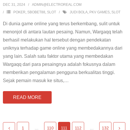
DEC 31, 2024
ADMIN@ELECTROREAL.COM
POKER
,
SBOBET88
,
SLOT
JUDI BOLA
,
PKV GAMES
,
SLOT
Di dunia game online yang terus berkembang, sulit untuk
menonjol di antara lautan pesaing. Namun, Wargaqq telah
berhasil melakukan hal tersebut dengan pendekatan
uniknya terhadap game online yang membedakannya dari
yang lain. Salah satu faktor utama yang membedakan
Wargaqq dari para pesaingnya adalah fokusnya dalam
memberikan pengalaman pengguna berkualitas tinggi.
Sejak pemain masuk ke situs,
…
READ MORE
1
…
110
111
112
…
132