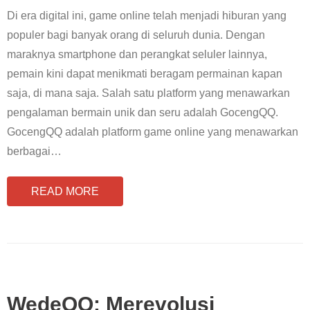
Di era digital ini, game online telah menjadi hiburan yang
populer bagi banyak orang di seluruh dunia. Dengan
maraknya smartphone dan perangkat seluler lainnya,
pemain kini dapat menikmati beragam permainan kapan
saja, di mana saja. Salah satu platform yang menawarkan
pengalaman bermain unik dan seru adalah GocengQQ.
GocengQQ adalah platform game online yang menawarkan
berbagai
…
READ MORE
WedeQQ: Merevolusi