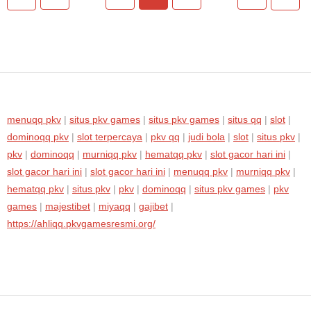
menuqq pkv
|
situs pkv games
|
situs pkv games
|
situs qq
|
slot
|
dominoqq pkv
|
slot terpercaya
|
pkv qq
|
judi bola
|
slot
|
situs pkv
|
pkv
|
dominoqq
|
murniqq pkv
|
hematqq pkv
|
slot gacor hari ini
|
slot gacor hari ini
|
slot gacor hari ini
|
menuqq pkv
|
murniqq pkv
|
hematqq pkv
|
situs pkv
|
pkv
|
dominoqq
|
situs pkv games
|
pkv
games
|
majestibet
|
miyaqq
|
gajibet
|
https://ahliqq.pkvgamesresmi.org/