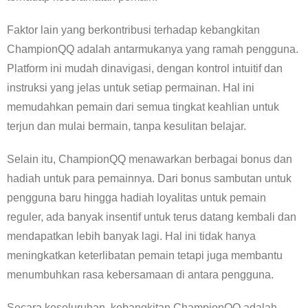
Faktor lain yang berkontribusi terhadap kebangkitan
ChampionQQ adalah antarmukanya yang ramah pengguna.
Platform ini mudah dinavigasi, dengan kontrol intuitif dan
instruksi yang jelas untuk setiap permainan. Hal ini
memudahkan pemain dari semua tingkat keahlian untuk
terjun dan mulai bermain, tanpa kesulitan belajar.
Selain itu, ChampionQQ menawarkan berbagai bonus dan
hadiah untuk para pemainnya. Dari bonus sambutan untuk
pengguna baru hingga hadiah loyalitas untuk pemain
reguler, ada banyak insentif untuk terus datang kembali dan
mendapatkan lebih banyak lagi. Hal ini tidak hanya
meningkatkan keterlibatan pemain tetapi juga membantu
menumbuhkan rasa kebersamaan di antara pengguna.
Secara keseluruhan, kebangkitan ChampionQQ adalah