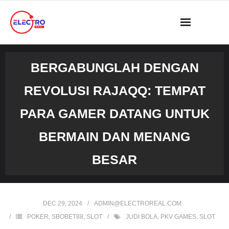
Skip
to
content
BERGABUNGLAH DENGAN
REVOLUSI RAJAQQ: TEMPAT
PARA GAMER DATANG UNTUK
BERMAIN DAN MENANG
BESAR
DEC 29, 2024
ADMIN@ELECTROREAL.COM
POKER
,
SBOBET88
,
SLOT
JUDI BOLA
,
PKV GAMES
,
SLOT