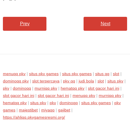
Prev
Next
menuqq pkv
|
situs pkv games
|
situs pkv games
|
situs qq
|
slot
|
dominoqq pkv
|
slot terpercaya
|
pkv qq
|
judi bola
|
slot
|
situs pkv
|
pkv
|
dominoqq
|
murniqq pkv
|
hematqq pkv
|
slot gacor hari ini
|
slot gacor hari ini
|
slot gacor hari ini
|
menuqq pkv
|
murniqq pkv
|
hematqq pkv
|
situs pkv
|
pkv
|
dominoqq
|
situs pkv games
|
pkv
games
|
majestibet
|
miyaqq
|
gajibet
|
https://ahliqq.pkvgamesresmi.org/