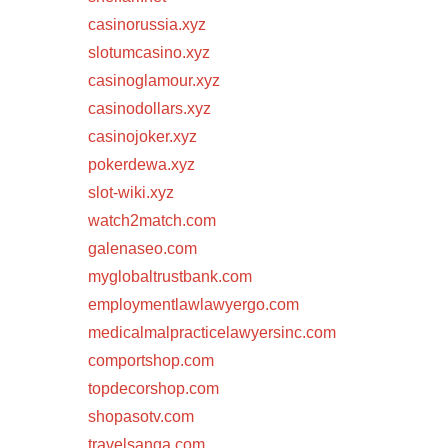
casinorussia.xyz
slotumcasino.xyz
casinoglamour.xyz
casinodollars.xyz
casinojoker.xyz
pokerdewa.xyz
slot-wiki.xyz
watch2match.com
galenaseo.com
myglobaltrustbank.com
employmentlawlawyergo.com
medicalmalpracticelawyersinc.com
comportshop.com
topdecorshop.com
shopasotv.com
travelsanga.com