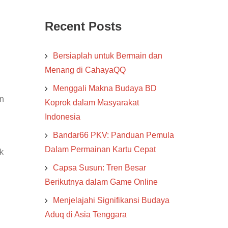
Recent Posts
Bersiaplah untuk Bermain dan
Menang di CahayaQQ
Menggali Makna Budaya BD
an
Koprok dalam Masyarakat
Indonesia
Bandar66 PKV: Panduan Pemula
Dalam Permainan Kartu Cepat
k
Capsa Susun: Tren Besar
Berikutnya dalam Game Online
Menjelajahi Signifikansi Budaya
Aduq di Asia Tenggara