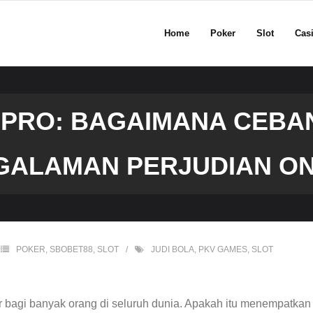
Home
Poker
Slot
Cas
 PRO: BAGAIMANA CEB
GALAMAN PERJUDIAN ON
POKER
,
SBOBET88
,
SLOT
JUDI BOLA
,
PKV GAMES
,
SLOT
er bagi banyak orang di seluruh dunia. Apakah itu menempatkan