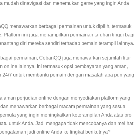
a mudah dinavigasi dan menemukan game yang ingin Anda
QQ menawarkan berbagai permainan untuk dipilih, termasuk
te. Platform ini juga menampilkan permainan taruhan tinggi bagi
antang diri mereka sendiri terhadap pemain terampil lainnya.
bagai permainan, CebanQQ juga menawarkan sejumlah fitur
n online lainnya. Ini termasuk opsi pembayaran yang aman,
an 24/7 untuk membantu pemain dengan masalah apa pun yang
laman perjudian online dengan menyediakan platform yang
an dan menawarkan berbagai macam permainan yang sesuai
 pemula yang ingin meningkatkan keterampilan Anda atau pro
uatu untuk Anda. Jadi mengapa tidak mencobanya dan melihat
pengalaman judi online Anda ke tingkat berikutnya?